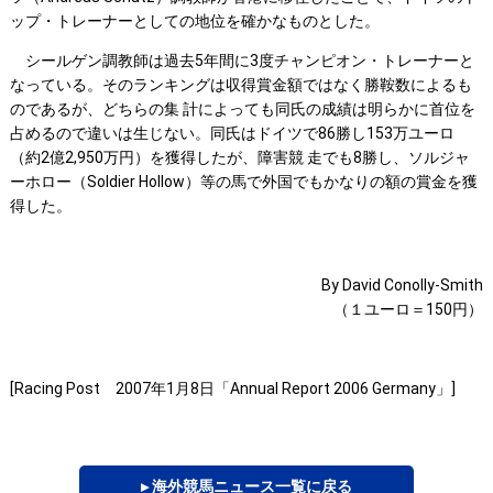
ップ・トレーナーとしての地位を確かなものとした。
シールゲン調教師は過去5年間に3度チャンピオン・トレーナーと
なっている。そのランキングは収得賞金額ではなく勝鞍数によるも
のであるが、どちらの集 計によっても同氏の成績は明らかに首位を
占めるので違いは生じない。同氏はドイツで86勝し153万ユーロ
（約2億2,950万円）を獲得したが、障害競 走でも8勝し、ソルジャ
ーホロー（Soldier Hollow）等の馬で外国でもかなりの額の賞金を獲
得した。
By David Conolly-Smith
（１ユーロ＝150円）
[Racing Post 2007年1月8日「Annual Report 2006 Germany」]
▸ 海外競馬ニュース一覧に戻る