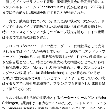
新しくドイツサラブレッド競馬生産管理委員会の最高責任者にエ
ンゲルベルト・ハーム（Engelbert Halm）氏が任命され、2007年末
までに全面的な組織改編を断行することが発表された。
一方で、競馬自体についてはそれほど悪い状況ではなかった。ド
イツで生まれドイツで調教された馬が最高レベルの活躍を続けた。
特にフランスとイタリアで多くのグループ競走を勝ち、ドイツ産馬
は今までで最高の評価を得た。
シロッコ（Shirocco ドイツ産で、ダーレーに種牡馬として売却
されるまではドイツ人が所有していた）は、2006年はアンドレ・フ
ァーブル （Andre Fabre）調教師が調教したが、ドイツの生産馬の大
きな広告塔となった。特にこの年最大の成功物語のひとつといわれ
た種牡馬モンズン（Monsun）の 評価を高めた。モンズンはシュレ
ンダーハン牧場（Gestut Schlenderhan）にけい養されているが、
わずか8世代の産駒で4回チャンピオン・サイヤーとなっている。彼
はイタリアでも種牡馬成績首位、フラ ンスでも素晴らしい成績を残
して第2位となった。
ケルン競馬場を活動の本拠地とするペーター・シールゲン（Peter
Schiergen）調教師は、有力なライバルだったアンドレアス・シュッ
ツ（Andreas Schutz）調教師が香港に移住したことで、ドイツのト