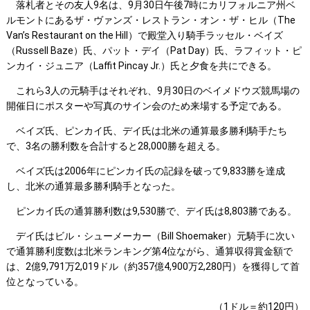
落札者とその友人9名は、9月30日午後7時にカリフォルニア州ベ
ルモントにあるザ・ヴァンズ・レストラン・オン・ザ・ヒル（The
Van’s Restaurant on the Hill）で殿堂入り騎手ラッセル・ベイズ
（Russell Baze）氏、パット・デイ（Pat Day）氏、ラフィット・ピ
ンカイ・ジュニア（Laffit Pincay Jr.）氏と夕食を共にできる。
これら3人の元騎手はそれぞれ、9月30日のベイメドウズ競馬場の
開催日にポスターや写真のサイン会のため来場する予定である。
ベイズ氏、ピンカイ氏、デイ氏は北米の通算最多勝利騎手たち
で、3名の勝利数を合計すると28,000勝を超える。
ベイズ氏は2006年にピンカイ氏の記録を破って9,833勝を達成
し、北米の通算最多勝利騎手となった。
ピンカイ氏の通算勝利数は9,530勝で、デイ氏は8,803勝である。
デイ氏はビル・シューメーカー（Bill Shoemaker）元騎手に次い
で通算勝利度数は北米ランキング第4位ながら、通算収得賞金額で
は、2億9,791万2,019ドル（約357億4,900万2,280円）を獲得して首
位となっている。
（1ドル＝約120円）