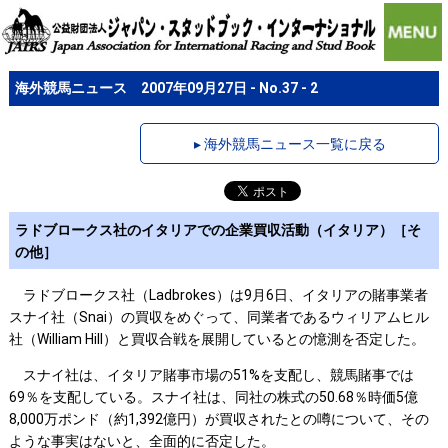
海外競馬ニュース 2007年09月27日 - No.37 - 2
▸ 海外競馬ニュース一覧に戻る
ラドブロークス社のイタリアでの企業買収活動（イタリア）［そ
の他］
ラドブロークス社（Ladbrokes）は9月6日、イタリアの賭事業者
スナイ社（Snai）の買収をめぐって、同業者であるウィリアムヒル
社（William Hill）と買収合戦を展開しているとの憶測を否定した。
スナイ社は、イタリア賭事市場の51%を支配し、競馬賭事では
69％を支配している。スナイ社は、同社の株式の50.68％時価5億
8,000万ポンド（約1,392億円）が買収されたとの噂について、その
ような事実はないと、全面的に否定した。