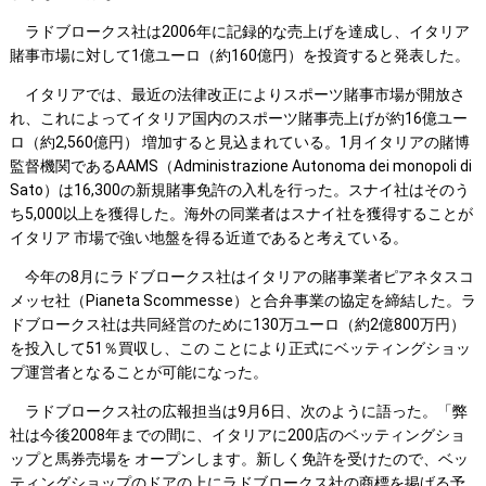
ラドブロークス社は2006年に記録的な売上げを達成し、イタリア
賭事市場に対して1億ユーロ（約160億円）を投資すると発表した。
イタリアでは、最近の法律改正によりスポーツ賭事市場が開放さ
れ、これによってイタリア国内のスポーツ賭事売上げが約16億ユー
ロ（約2,560億円） 増加すると見込まれている。1月イタリアの賭博
監督機関であるAAMS（Administrazione Autonoma dei monopoli di
Sato）は16,300の新規賭事免許の入札を行った。スナイ社はそのう
ち5,000以上を獲得した。海外の同業者はスナイ社を獲得することが
イタリア 市場で強い地盤を得る近道であると考えている。
今年の8月にラドブロークス社はイタリアの賭事業者ピアネタスコ
メッセ社（Pianeta Scommesse）と合弁事業の協定を締結した。ラ
ドブロークス社は共同経営のために130万ユーロ（約2億800万円）
を投入して51％買収し、この ことにより正式にベッティングショッ
プ運営者となることが可能になった。
ラドブロークス社の広報担当は9月6日、次のように語った。「弊
社は今後2008年までの間に、イタリアに200店のベッティングショ
ップと馬券売場を オープンします。新しく免許を受けたので、ベッ
ティングショップのドアの上にラドブロークス社の商標を掲げる予