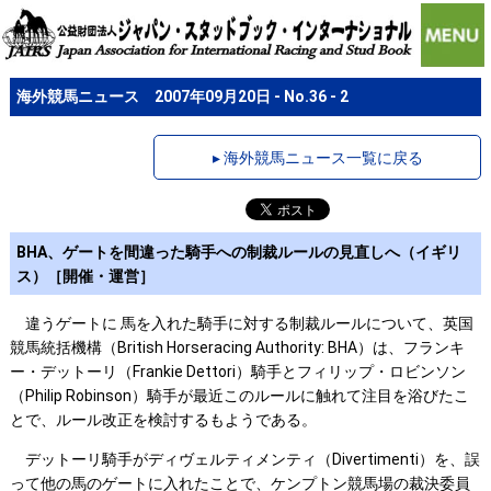
海外競馬ニュース 2007年09月20日 - No.36 - 2
▸ 海外競馬ニュース一覧に戻る
BHA、ゲートを間違った騎手への制裁ルールの見直しへ（イギリ
ス）［開催・運営］
違うゲートに 馬を入れた騎手に対する制裁ルールについて、英国
競馬統括機構（British Horseracing Authority: BHA）は、フランキ
ー・デットーリ（Frankie Dettori）騎手とフィリップ・ロビンソン
（Philip Robinson）騎手が最近このルールに触れて注目を浴びたこ
とで、ルール改正を検討するもようである。
デットーリ騎手がディヴェルティメンティ（Divertimenti）を、誤
って他の馬のゲートに入れたことで、ケンプトン競馬場の裁決委員