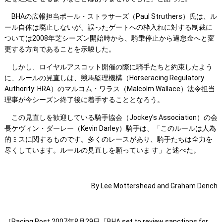
BHAの広報担当ポール・ストラサーズ（Paul Struthers）氏は、ル
ール自体は廃止しないが、誤ったゲートへの枠入れに対する制裁に
ついては2008年芝シーズン開始時から、騎乗停止から過怠金へと変
更する方向であることを示唆した。
しかし、ロイヤルアスコット開催の際に騎手たちと約束したよう
に、ルールの見直しは、競馬監理機構（Horseracing Regulatory
Authority: HRA）のマルコム・ワラス（Malcolm Wallace）法令担当
理事が今シーズン終了後に着手することとなろう。
この見直しを歓迎している騎手協会（Jockey’s Association）の会
長ケヴィン・ダーレー（Kevin Darley）騎手は、「このルールは人為
的ミスに関するものです。多くのレースがあり、騎手たちは全力を
尽くしています。ルールの見直しを願っていま す」と述べた。
By Lee Mottershead and Graham Dench
［Racing Post 2007年8月29日「BHA set to review sanctions for