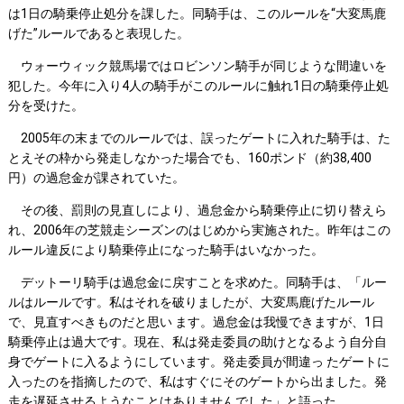
は1日の騎乗停止処分を課した。同騎手は、このルールを“大変馬鹿
げた”ルールであると表現した。
ウォーウィック競馬場ではロビンソン騎手が同じような間違いを
犯した。今年に入り4人の騎手がこのルールに触れ1日の騎乗停止処
分を受けた。
2005年の末までのルールでは、誤ったゲートに入れた騎手は、た
とえその枠から発走しなかった場合でも、160ポンド（約38,400
円）の過怠金が課されていた。
その後、罰則の見直しにより、過怠金から騎乗停止に切り替えら
れ、2006年の芝競走シーズンのはじめから実施された。昨年はこの
ルール違反により騎乗停止になった騎手はいなかった。
デットーリ騎手は過怠金に戻すことを求めた。同騎手は、「ルー
ルはルールです。私はそれを破りましたが、大変馬鹿げたルール
で、見直すべきものだと思い ます。過怠金は我慢できますが、1日
騎乗停止は過大です。現在、私は発走委員の助けとなるよう自分自
身でゲートに入るようにしています。発走委員が間違っ たゲートに
入ったのを指摘したので、私はすぐにそのゲートから出ました。発
走を遅延させるようなことはありませんでした」と語った。