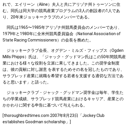
れで、エイリーン（Aline）夫人と共にアリゾナ州トゥーソンに住
む。同氏は同大学の競馬産業プログラムの3人の創設者の1人であ
り、20年来ジョッキークラブのメンバーである。
同氏は1965〜1985年アリゾナ州競馬委員会のメンバーであり、
1979年と1980年に全米州競馬委員協会（National Association of
State Racing Commissioners）の会長を務めた。
ジョッキークラブ会長、オグデン・ミルズ・フィップス（Ogden
Mills Phipps）氏は、「ジャック・グッドマン氏はこの50年間競馬産
業における様々な役割を立派に果してきました。この奨学金制度
は、彼の貢献に対し謝意 を表するためその名を冠したものであり、
サラブレッド産業に就職を希望する若者を支援する適切な方法であ
ると思います」と語った。
ジョッキークラブ・ジャック・グッドマン奨学金は毎年、学生た
ちの学業成績、サラブレッド競馬産業におけるキャリア、産業との
かかわりに関する申告に基づいて与えられる。
[thoroughbredtimes.com 2007年8月23日「Jockey Club
establishes Goodman scholarship」]