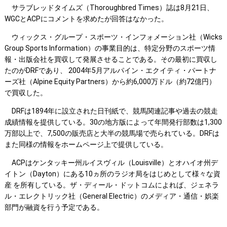
サラブレッドタイムズ（Thoroughbred Times）誌は8月21日、
WGCとACPにコメントを求めたが回答はなかった。
ウィックス・グループ・スポーツ・インフォメーション社（Wicks
Group Sports Information）の事業目的は、特定分野のスポーツ情
報・出版会社を買収して発展させることである。その最初に買収し
たのがDRFであり、 2004年5月アルパイン・エクイティ・パートナ
ーズ社（Alpine Equity Partners）から約6,000万ドル（約72億円）
で買収した。
DRFは1894年に設立された日刊紙で、競馬関連記事や過去の競走
成績情報を提供している。30の地方版によって年間発行部数は1,300
万部以上で、7,500の販売店と大半の競馬場で売られている。DRFは
また同様の情報をホームページ上で提供している。
ACPはケンタッキー州ルイスヴィル（Louisville）とオハイオ州デ
イトン（Dayton）にある10ヵ所のラジオ局をはじめとして様々な資
産 を所有している。ザ・ディール・ドットコムによれば、ジェネラ
ル・エレクトリック社（General Electric）のメディア・通信・娯楽
部門が融資を行う予定である。