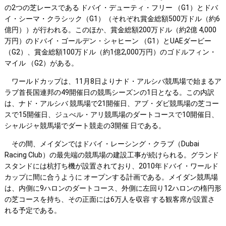
の2つの芝レースである ドバイ・デューティ・フリー （G1）とドバ
イ・シーマ・クラシック（G1）（それぞれ賞金総額500万ドル（約6
億円））が行われる。このほか、賞金総額200万ドル（約2億 4,000
万円）のドバイ・ゴールデン・シャヒーン （G1）とUAEダービー
（G2）、賞金総額100万ドル（約1億2,000万円）のゴドルフィン・
マイル （G2）がある。
ワールドカップは、11月8日よりナド・アルシバ競馬場で始まるア
ラブ首長国連邦の49開催日の競馬シーズンの1日となる。この内訳
は、ナド・アルシバ 競馬場で21開催日、アブ・ダビ競馬場の芝コー
スで15開催日、ジュべル・アリ競馬場のダートコースで10開催日、
シャルジャ競馬場でダート競走の3開催 日である。
その間、メイダンではドバイ・レーシング・クラブ（Dubai
Racing Club）の最先端の競馬場の建設工事が続けられる。グランド
スタンドには杭打ち機が設置されており、2010年ドバイ・ワールド
カップに間に合うように オープンする計画である。メイダン競馬場
は、内側に9ハロンのダートコース、外側に左回り12ハロンの楕円形
の芝コースを持ち、その正面には6万人を収容 する観客席が設置さ
れる予定である。