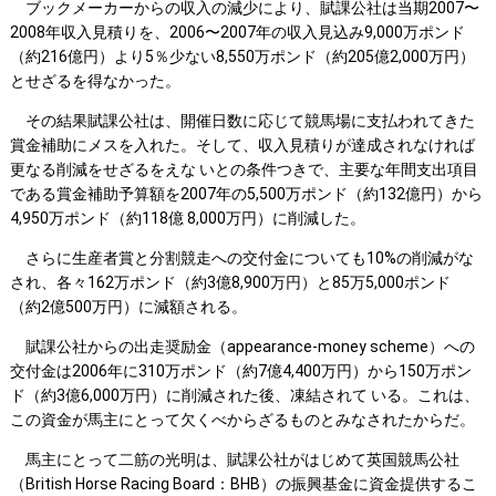
ブックメーカーからの収入の減少により、賦課公社は当期2007〜
2008年収入見積りを、2006〜2007年の収入見込み9,000万ポンド
（約216億円）より5％少ない8,550万ポンド（約205億2,000万円）
とせざるを得なかった。
その結果賦課公社は、開催日数に応じて競馬場に支払われてきた
賞金補助にメスを入れた。そして、収入見積りが達成されなければ
更なる削減をせざるをえな いとの条件つきで、主要な年間支出項目
である賞金補助予算額を2007年の5,500万ポンド（約132億円）から
4,950万ポンド（約118億 8,000万円）に削減した。
さらに生産者賞と分割競走への交付金についても10%の削減がな
され、各々162万ポンド（約3億8,900万円）と85万5,000ポンド
（約2億500万円）に減額される。
賦課公社からの出走奨励金（appearance-money scheme）への
交付金は2006年に310万ポンド（約7億4,400万円）から150万ポン
ド（約3億6,000万円）に削減された後、凍結されて いる。これは、
この資金が馬主にとって欠くべからざるものとみなされたからだ。
馬主にとって二筋の光明は、賦課公社がはじめて英国競馬公社
（British Horse Racing Board：BHB）の振興基金に資金提供するこ