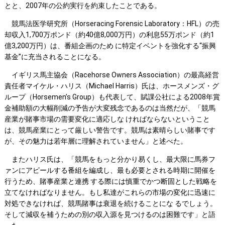
とと、2007年の公約実行を約束したことである。
競馬法医学研究所（Horseracing Forensic Laboratory：HFL）の売
却収入1,700万ポンド（約40億8,000万円）の利息55万ポンド（約1
億3,200万円）は、番組企画のため に特定イベントを強化する“振興
基金”に充当されることになる。
イギリス馬主協会（Racehorse Owners Association）の最高経営
責任者マイケル・ハリス（Michael Harris）氏は、ホースメンズ・グ
ループ（Horsemen’s Group）も代表して、賦課公社による2008年賞
金補助額の大幅削減の予告が大変残念であるのは当然だが、「競馬
産業が賭事市場の需要変化に適応しな ければならないということ
は、競馬産業にとって厳しい警告です。競馬は素晴らしい賭事です
が、その魅力は若年層に理解されていません」と述べた。
またハリス氏は、「競馬をもっと分かり易くし、最大限に馬券フ
ァンにアピールする番組を編成し、最も必要とされる時期に開催を
行うため、賭事産業と連携 する際には慎重でかつ断固とした戦略を
立てなければなりません。もし私達がこれらの市場の変化に迅速に
対処できなければ、競馬賭事は衰退を続けることにな るでしょう。
そして減収を補うための別の収入源を見つけるのは困難です」と語