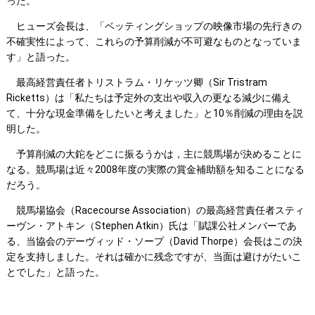
った。
ヒューズ会長は、「ベッティングショップの映像市場の先行きの
不確実性によって、これらの予算削減が不可避なものとなっていま
す」と語った。
最高経営責任者トリストラム・リケッツ卿（Sir Tristram
Ricketts）は「私たちは予定外の支出や収入の更なる減少に備え
て、十分な現金準備をしたいと考えました」と10％削減の理由を説
明した。
予算削減の大鉈をどこに振るうかは，主に競馬場が決めることに
なる。競馬場は近々2008年度の実際の賞金補助額を知ることになる
だろう。
競馬場協会（Racecourse Association）の最高経営責任者スティ
ーヴン・アトキン（Stephen Atkin）氏は「賦課公社メンバーであ
る、当協会のデーヴィッド・ソープ（David Thorpe）会長はこの決
定を支持しました。それは確かに残念ですが、当面は避けがたいこ
とでした」と語った。