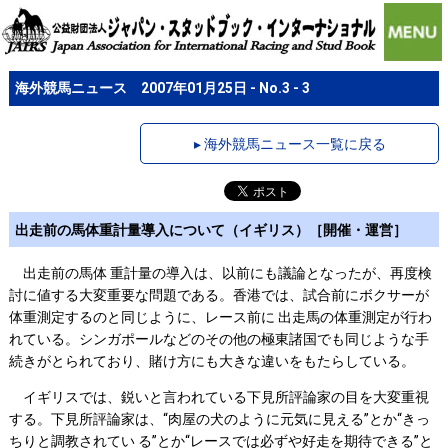
海外競馬ニュース 2007年01月25日 - No.3 - 3
▸ 海外競馬ニュース一覧に戻る
出走前の馬体重計量導入について（イギリス）［開催・運営］
出走前の馬体 重計量の導入は、以前にも議論となったが、再度検
討に値する大変重要な問題である。香港では、試合前にボクサーが
体重測定するのと同じように、レース前に 出走馬の体重測定が行わ
れている。シンガポールなどのその他の極東諸国でも同じような手
続きがとられており、賭け方にも大きな違いをもたらしている。
イギリスでは、鋭いと言われている下見所評論家の目を大変重視
する。下見所評論家は、“肉屋の犬のように元気に見える”とか“きっ
ちりと調教されてい る”とか“レースでは必ずや好走を期待できる”と