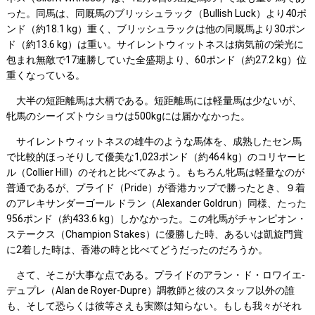
った。同馬は、同厩馬のブリッシュラック（Bullish Luck）より40ポ
ンド（約18.1 kg）重く、ブリッシュラックは他の同厩馬より30ポン
ド（約13.6 kg）は重い。サイレントウィットネスは病気前の栄光に
包まれ無敵で17連勝していた全盛期より、60ポンド（約27.2 kg）位
重くなっている。
大半の短距離馬は大柄である。短距離馬には軽量馬は少ないが、
牝馬のシーイズトウショウは500kgには届かなかった。
サイレントウィットネスの雄牛のような馬体を、成熟したセン馬
で比較的ほっそりして優美な1,023ポンド（約464 kg）のコリヤーヒ
ル（Collier Hill）のそれと比べてみよう。もちろん牝馬は軽量なのが
普通であるが、プライド（Pride）が香港カップで勝ったとき、９着
のアレキサンダーゴール ドラン（Alexander Goldrun）同様、たった
956ポンド（約433.6 kg）しかなかった。この牝馬がチャンピオン・
ステークス（Champion Stakes）に優勝した時、あるいは凱旋門賞
に2着した時は、香港の時と比べてどうだったのだろうか。
さて、そこが大事な点である。プライドのアラン・ド・ロワイエ-
デュプレ（Alan de Royer-Dupre）調教師と彼のスタッフ以外の誰
も、そして恐らくは彼等さえも実際は知らない。もしも我々がそれ