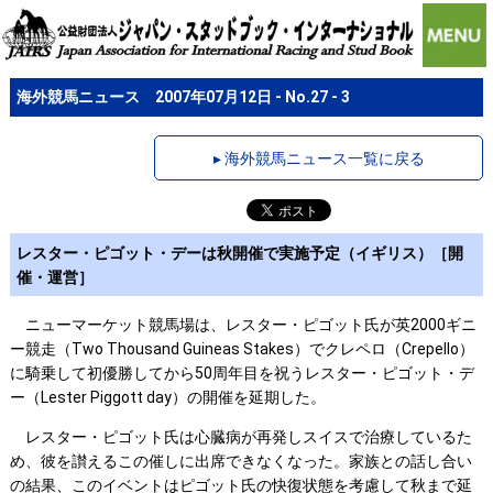
海外競馬ニュース 2007年07月12日 - No.27 - 3
▸ 海外競馬ニュース一覧に戻る
レスター・ピゴット・デーは秋開催で実施予定（イギリス）［開
催・運営］
ニューマーケット競馬場は、レスター・ピゴット氏が英2000ギニ
ー競走（Two Thousand Guineas Stakes）でクレペロ（Crepello）
に騎乗して初優勝してから50周年目を祝うレスター・ピゴット・デ
ー（Lester Piggott day）の開催を延期した。
レスター・ピゴット氏は心臓病が再発しスイスで治療しているた
め、彼を讃えるこの催しに出席できなくなった。家族との話し合い
の結果、このイベントはピゴット氏の快復状態を考慮して秋まで延