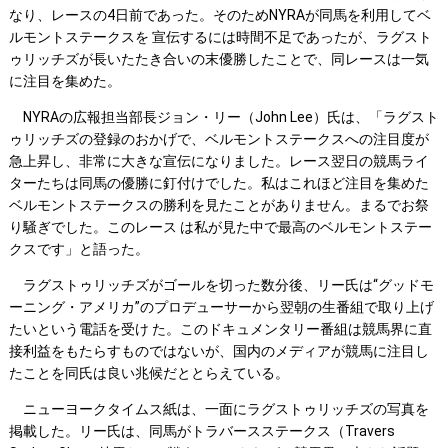
なり、レースの4日前であった。そのためNYRAが同馬を利用してベ
ルモントステークスを 宣伝するには時間不足であったが、ラグスト
ゥリッチズが長いたたき合いの末優勝したことで、同レースは一気
に注目を集めた。
NYRAの広報担当部長ジョン・リー（John Lee）氏は、「ラグスト
ゥリッチズの登録のおかげで、ベルモントステークスへの注目度が
急上昇し、非常に大きな宣伝になりました。レース翌日の競馬ライ
ターたちは同馬の優勝に釘付けでした。私はこれほど注目を集めた
ベルモントステークスの勝利を見たことがありません。まるでお祭
り騒ぎでした。このレース は私が見た中で最高のベルモントステー
クスです」と語った。
ラグストゥリッチズがゴールを切った数分後、リー氏は“グッドモ
ーニング・アメリカ”のプロデューサーから翌朝の生番組で取り上げ
たいという電話を受け た。このドキュメンタリー番組は競馬界に直
接利益をもたらすものではないが、国内のメディアが競馬に注目し
たことを同氏は良い兆候だととらえている。
ニューヨークタイムス紙は、一面にラグストゥリッチズの写真を
掲載した。リー氏は、同馬がトラバースステークス（Travers