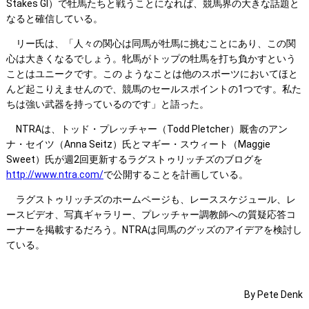
Stakes GI）で牡馬たちと戦うことになれば、競馬界の大きな話題と
なると確信している。
リー氏は、「人々の関心は同馬が牡馬に挑むことにあり、この関
心は大きくなるでしょう。牝馬がトップの牡馬を打ち負かすという
ことはユニークです。この ようなことは他のスポーツにおいてほと
んど起こりえませんので、競馬のセールスポイントの1つです。私た
ちは強い武器を持っているのです」と語った。
NTRAは、トッド・プレッチャー（Todd Pletcher）厩舎のアン
ナ・セイツ（Anna Seitz）氏とマギー・スウィート（Maggie
Sweet）氏が週2回更新するラグストゥリッチズのブログを
http://www.ntra.com/
で公開することを計画している。
ラグストゥリッチズのホームページも、レーススケジュール、レ
ースビデオ、写真ギャラリー、プレッチャー調教師への質疑応答コ
ーナーを掲載するだろう。NTRAは同馬のグッズのアイデアを検討し
ている。
By Pete Denk