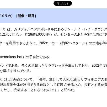
アメリカ）［開催・運営］
rp.: MEC）は、カリフォルニア州ボンサルにあるサン・ルイ・レイ・ダウンズ（Sa
D）で、売価は2,400万ドル（約28億8,000万円）だ。センターのあとを3年以
ターを利用できるように、205エーカー（約82ヘクタール）の土地を3年
ational Inc.）の子会社である。
ラウンドである。多くの卓越したサラブレッドを輩出しており、2002年度代
な環境を好んでいる。
とにした決定について、「長年、主としてSLRDは南カリフォルニアの
競馬産業全体が利用できる施設として存続 させるため、共有とするか
 ら外し、売却することになったのです」と述べた。