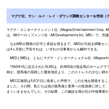
マグナ社、サン・ルイ・レイ・ダウンズ調教センターを売却（
マグナ・エンターテインメント社（Magna Entertainment Co
は、MIデベロップメンツ社（MI Developments Inc.: MI
なおMIDが開発の許可と承認を得るまで、MEDが引続き調教セン
は4ヵ月前に予告すれば、いずれの当事者からも解約できる。
MEDとMIDは、ともにマグナ・インターナショナル社（Magna Intern
1960年代に設立されたSLRDは、約400頭の競走馬のホームグ
師が、競馬場の混雑した厩舎地区より、このストレスの少ない静か
MEC広報部は5月31日に発表した声明で、この土地を開発するこ
ました。その間、私たちは他の競馬場と業界への投資家に対して、
まくいきませんでした。その結果、この施設を我が社の中核事業か