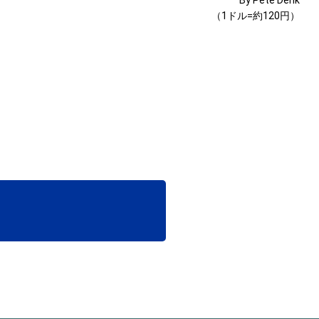
By Pete Denk
（1ドル=約120円）