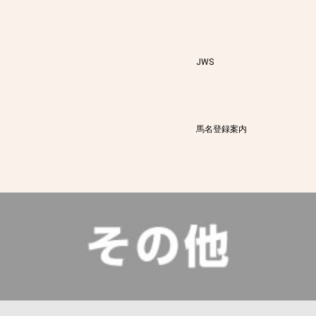
JWS
馬名登録案内