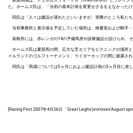
新競馬場は、チェルムスフォード市（Chelmsford）とブレイントゥ
た。ホームズ氏は、「当初の基本計画を変更せざるをえなかったけ
同氏は「人々は建設が遅れたといいますが、実際のところ私たち
当初事務所と展示場を予定していた場所は、検量室および騎手・
装鞍所には、赤レンガの14の予備馬房や診療施設が設けられ、そ
ホームズ氏は夏競馬の間、広大な芝エリアをピクニックの場所と
イルランドのゴルフトーナメント、ライダーカップの間に披露され
同氏は「馬場については5ヵ月におよぶ建設計画の3ヵ月目に差し
[Racing Post 2007年4月26日 「Great Leighs‘promises’August opn