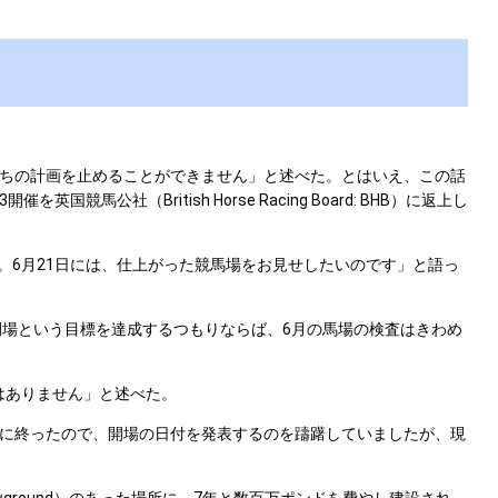
私たちの計画を止めることができません」と述べた。とはいえ、この話
英国競馬公社（British Horse Racing Board: BHB）に返上し
。6月21日には、仕上がった競馬場をお見せしたいのです」と語っ
が8月開場という目標を達成するつもりならば、6月の馬場の検査はきわめ
はありません」と述べた。
に終ったので、開場の日付を発表するのを躊躇していましたが、現