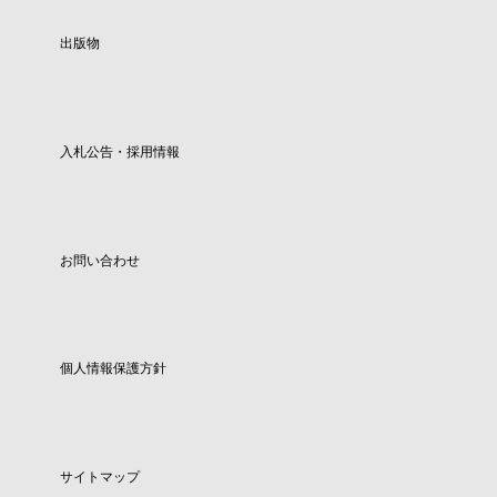
出版物
入札公告・採用情報
お問い合わせ
個人情報保護方針
サイトマップ