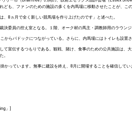
リー市（Braintree）の間の、以前エセックス品評会場（Essex S
れども、ファ ンのための施設の多くを内馬場に移動させたことが、こ
は、8ヵ月で全く新しい競馬場を作り上げたのです」と述べた。
裁決委員の控え室となる。１階、オーク材の馬主・調教師用のラウンジ
こからパドックにつながっている。さらに、内馬場にはトイレも設置
して宣伝するつもりである。観戦、賭け、食事のための公共施設は、大
た。
掛かっています。無事に建設を終え、8月に開場することを確信してい
ing」]