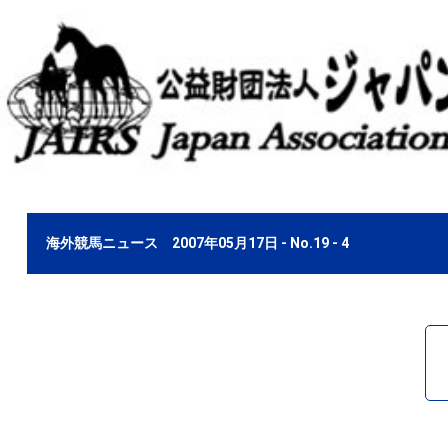
海外競馬ニュース 2007年05月17日 - No.19 - 4