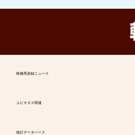
軽種馬登録ニュース
ユビキタス関連
統計データベース