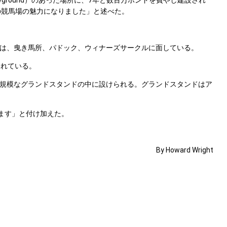
howground）のあった場所に、7年と数百万ポンドを費やし建設され
の競馬場の魅力になりました」と述べた。
は、曳き馬所、パドック、ウィナーズサークルに面している。
されている。
規模なグランドスタンドの中に設けられる。グランドスタンドはア
ます」と付け加えた。
By Howard Wright