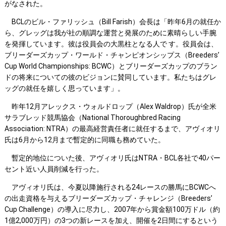
がなされた。
BCLのビル・ファリッシュ（Bill Farish）会長は「昨年6月の就任か
ら、グレッグは我が社の順調な運営と発展のために素晴らしい手腕
を発揮しています。彼は役員会の大黒柱となる人で す。役員会は、
ブリーダーズカップ・ワールド・チャンピオンシップス（Breeders’
Cup World Championships: BCWC）とブリーダーズカップのブラン
ドの将来についての彼のビジョンに賛同しています。私たちはグレ
ッグの就任を嬉しく思っています」。
昨年12月アレックス・ウォルドロップ（Alex Waldrop）氏が全米
サラブレッド競馬協会（National Thoroughbred Racing
Association: NTRA）の最高経営責任者に就任するまで、アヴィオリ
氏は6月から12月まで暫定的に同職も務めていた。
暫定的地位についた後、アヴィオリ氏はNTRA・BCL各社で40パー
セント近い人員削減を行った。
アヴィオリ氏は、今夏以降施行される24レースの勝馬にBCWCへ
の出走資格を与えるブリーダーズカップ・チャレンジ（Breeders’
Cup Challenge）の導入に尽力し、2007年から賞金額100万ドル（約
1億2,000万円）の3つの新レースを加え、開催を2日間にするという