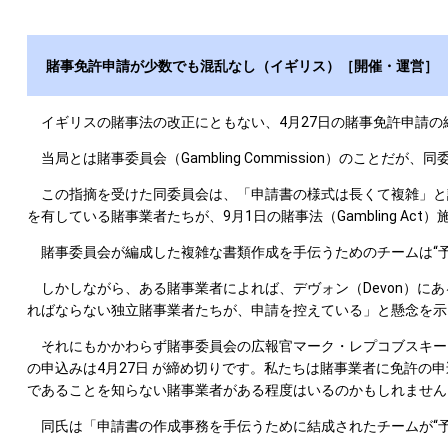
賭事免許申請が少数でも混乱なし（イギリス）［開催・運営］
イギリスの賭事法の改正にともない、4月27日の賭事免許申請の
当局とは賭事委員会（Gambling Commission）のこと
この指摘を受けた同委員会は、「申請書の様式は長くて複雑」と認
を有している賭事業者たちが、9月1日の賭事法（Gambling A
賭事委員会が編成した複雑な書類作成を手伝うためのチームは“予
しかしながら、ある賭事業者によれば、デヴォン（Devon）にあ
ればならない独立賭事業者たちが、申請を控えている」と懸念を示
それにもかかわらず賭事委員会の広報官マーク・レプコブスキー（M
の申込みは4月27日 が締め切りです。私たちは賭事業者に免許の
であることを知らない賭事業者がある程度はいるのかもしれません
同氏は「申請書の作成事務を手伝うために結成されたチームが“予