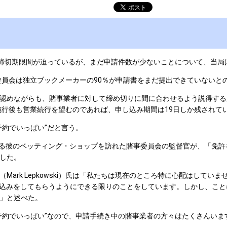
締切期限間が迫っているが、まだ申請件数が少ないことについて、当局
だが、同委員会は独立ブックメーカーの90％が申請書をまだ提出できていな
めながらも、賭事業者に対して締め切りに間に合わせるよう説得する広
ct）施行後も営業続行を望むのであれば、申し込み期間は19日しか残されて
約でいっぱい”だと言う。
る彼のベッティング・ショップを訪れた賭事委員会の監督官が、「免許を更
した。
ark Lepkowski）氏は「私たちは現在のところ特に心配はして
申込みをしてもらうようにできる限りのことをしています。しかし、こと
」と述べた。
約でいっぱい”なので、申請手続き中の賭事業者の方々はたくさんいま