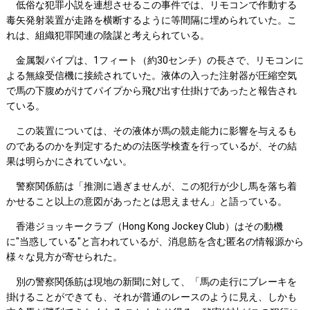
低俗な犯罪小説を連想させるこの事件では、リモコンで作動する
毒矢発射装置が走路を横断するように等間隔に埋められていた。こ
れは、組織犯罪関連の陰謀と考えられている。
金属製パイプは、1フィート（約30センチ）の長さで、リモコンに
よる無線受信機に接続されていた。液体の入った注射器が圧縮空気
で馬の下腹めがけてパイプから飛び出す仕掛けであったと報告され
ている。
この装置については、その液体が馬の競走能力に影響を与えるも
のであるのかを判定するための法医学検査を行っているが、その結
果は明らかにされていない。
警察関係筋は「推測に過ぎませんが、この犯行が少し馬を落ち着
かせること以上の意図があったとは思えません」と語っている。
香港ジョッキークラブ（Hong Kong Jockey Club）はその動機
に"当惑している"と言われているが、消息筋を含む匿名の情報源から
様々な見方が寄せられた。
別の警察関係筋は現地の新聞に対して、「馬の走行にブレーキを
掛けることができても、それが普通のレースのように見え、しかも