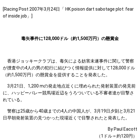
[Racing Post 2007年3月24日「 HK poison dart sabotage plot: fear
of inside job」]
毒矢事件に128,000ドル（約1,500万円）の懸賞金
香港ジョッキークラブは、毒矢による妨害未遂事件に関して警察
が捜査中の4人の男の犯行に結びつく情報提供に対して128,000ドル
（約1,500万円）の懸賞金を提供することを発表した。
3月21日、1,200 mの発走地点近くに埋められた発射装置の発見前
に、ハッピーバレー競馬場近辺をうろついている不審者達が目撃さ
れている。
警察は25歳から40歳までの4人の中国人が、3月19日夕刻と3月21
日早朝発射装置の見つかった現場近くで目撃されたと発表した。
By Paul Eacott
（1ドル＝約120円）