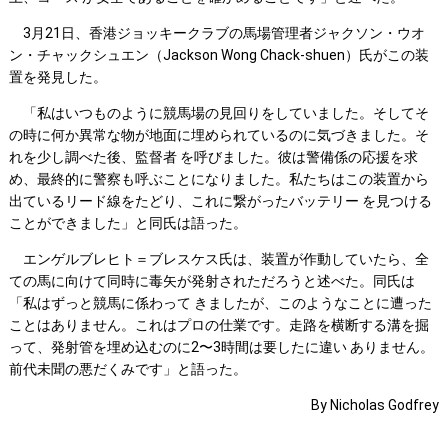
3月21日、香港ジョッキークラブの馬場管理者ジャクソン・ウオ
ン・チャックシュエン（Jackson Wong Chack-shuen）氏がこの装
置を発見した。
「私はいつものように競馬場の見回りをしていました。そしてそ
の時に何か異常な物が地面に埋められているのに気づきました。そ
れを少し調べた後、監督者 を呼びました。彼は警備係の応援を求
め、最終的に警察も呼ぶことになりました。私たちはこの装置から
出ているリード線をたどり、これに繋がったバッテリー を見つける
ことができました」と同氏は語った。
エンゲルブレヒト＝ブレスケス氏は、装置が作動していたら、全
ての馬に向けて同時に毒矢が発射されただろうと述べた。同氏は
「私はずっと競馬に係わって きましたが、このようなことに遭った
ことはありません。これはプロの仕業です。走路を横断する溝を掘
って、発射管を埋め込むのに2〜3時間は要したに違い ありません。
前代未聞の悪だくみです」と語った。
By Nicholas Godfrey