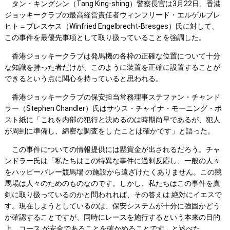
タン・キングシン（Tang King-shing）警察長官は3月22日、香港
ジョッキークラブの最高経営責任者ウィンフリード・エルゲルブレ
ヒト＝ブレスケス（Winfried Engelbrecht-Bresges）氏に対して、
この事件を最優先事項として取り扱っていることを強調した。
香港ジョッキークラブは発馬機の各枠の正確な位置について十分
な知識を持った者だけが、このように装置を正確に設置することが
できるという点に関心を持っていると思われる。
香港ジョッキークラブの保安担当常務理事ステファン・チャンド
ラー（Stephen Chandler）氏はサウス・チャイナ・モーニング・ポ
スト紙に「これを内部の犯行と決めるのは時期尚早であるが、犯人
が周到に準備し、綿密な調査をし たことは確かです」と語った。
この事件についての情報提供には懸賞金が出されるだろう。チャ
ンドラー氏は「私たちはこの特異な事件に過剰反応し、一般の人々
をハッピーバレー競馬場 の施設から遠ざけたくありません。この競
馬場は人々のためのものなのです。しかし、私たちはこの事件を真
剣に取り扱っているのかと問われれば、その答えは 絶対にイエスで
す。現在しようとしているのは、保安システムが十分に強固かどう
か確認することですが、同時にレースを施行するという本来の目的
上、コース が安全であることを確かめることです」と述べた。