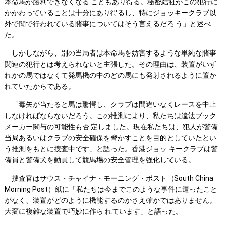
本命馬が勝利できなくなる こともあり得る。秘密結社がこの犯行に
かかわっていることは十分にあり得るし、特にジョッキークラブ以
外で闇で行われている賭事についてはそう言えるだろ う」と述べ
た。
しかしながら、別の当局者は本命馬を妨害するような単純な賭事
関連の犯行とは考えられないと主張した。その理由は、装置がいず
れかの馬ではなくて発馬機の中のどの馬にも発射されるように置か
れていたからである。
「毒矢が当たると馬は驚愕し、クラブは間違いなくレースを中止
しなければならないだろう。この推測により、私たちは違法ブック
メーカー関与の可能性も否 定しました。現在私たちは、犯人が警備
当局あるいはクラブの安全確保を脅かすことを目的としていたとい
う推測をもとに捜査中です」と語った。香港ジョッ キークラブは警
備員と警備犬を動員して競馬場の安全管理を強化している。
捜査官はサウス・チャイナ・モーニング・ポスト（South China
Morning Post）紙に「私たちは今までこのような事件に遭ったこと
がなく、装置がどのように機能するのかさえ確かではありません。
大変に複雑な装置で巧妙に作ら れています」と語った。