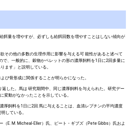
場合、給餌量を増やすが、必ずしも給餌回数を増やすことはしない傾向が
は、食欲その他の多数の生理作用に影響を与える可 能性があると述べて
とするので、一般的に、穀物かペレットの形の濃厚飼料を1日に2回多量に
あります」と説明している。
および骨形成に関係することが明らかになった。
り返した。馬は 研究期間中、同じ濃厚飼料を与えられた。研究デー
量に変動がなかったことを示している。
厚飼料を1日に2回 馬に与えることは、血清レプチンの平均濃度
説明している。
M. Micheal-Eller）氏、ピート・ギブズ（Pete Gibbs）氏およ