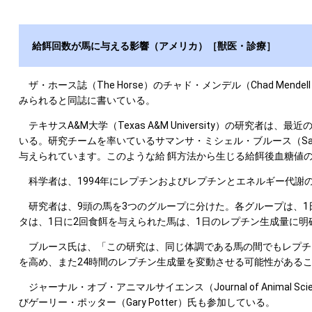
給餌回数が馬に与える影響（アメリカ）［獣医・診療］
ザ・ホース誌（The Horse）のチャド・メンデル（Chad M
みられると同誌に書いている。
テキサスA&M大学（Texas A&M University）の研
いる。研究チームを率いているサマンサ・ミシェル・ブルース（Saman
与えられています。このような給 餌方法から生じる給餌後血糖値
科学者は、1994年にレプチンおよびレプチンとエネルギー代謝
研究者は、9頭の馬を3つのグループに分けた。各グループは、1日
タは、1日に2回食餌を与えられた馬は、1日のレプチン生成量に明
ブルース氏は、「この研究は、同じ体調である馬の間でもレプチン
を高め、また24時間のレプチン生成量を変動させる可能性がある
ジャーナル・オブ・アニマルサイエンス（Journal of Animal Sci
びゲーリー・ポッター（Gary Potter）氏も参加している。