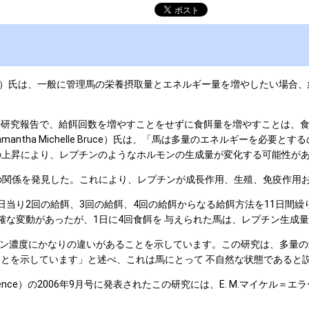
endell）氏は、一般に管理馬の栄養摂取量とエネルギー量を増やしたい
究者は、最近の研究報告で、給餌回数を増やすことをせずに食餌量を増やすこと
tha Michelle Bruce）氏は、「馬は多量のエネルギーを必要
の上昇により、レプチンのようなホルモンの生成量が変化する可能性が
の関係を発見した。これにより、レプチンが成長作用、生殖、免疫作用
当り2回の給餌、3回の給餌、4回の給餌からなる給餌方法を11日間繰
確な変動があったが、1日に4回食餌を 与えられた馬は、レプチン生成
濃度にかなりの違いがあることを示しています。この研究は、多量の濃
ことを示しています」と述べ、これは馬にとって 不自然な状態であると
ence）の2006年9月号に発表されたこの研究には、E. M.マイケル＝エラー（E. 