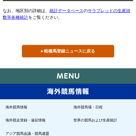
なお、地区別の詳細は、
統計データベース
の
サラブレッドの生産頭
数等各種統計
をご覧ください。
▸ 軽種馬登録ニュースに戻る
海外競馬情報
海外競馬場・日程
海外競走登録・遠征情報
世界の競馬および生産統計
アジア競馬会議・競馬連盟