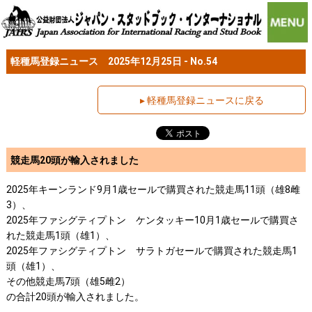
軽種馬登録ニュース 2025年12月25日 - No.54
▸ 軽種馬登録ニュースに戻る
競走馬20頭が輸入されました
2025年キーンランド9月1歳セールで購買された競走馬11頭（雄8雌
3）、
2025年ファシグティプトン ケンタッキー10月1歳セールで購買さ
れた競走馬1頭（雄1）、
2025年ファシグティプトン サラトガセールで購買された競走馬1
頭（雄1）、
その他競走馬7頭（雄5雌2）
の合計20頭が輸入されました。