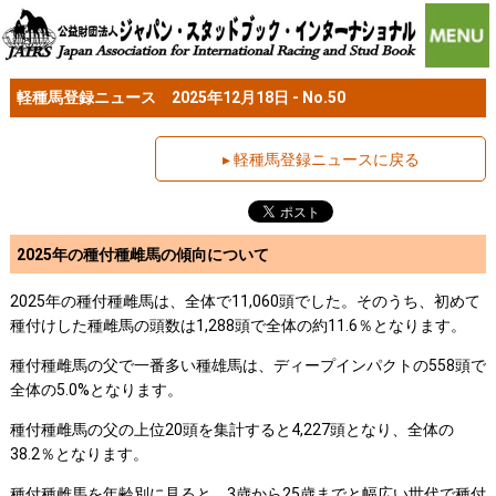
軽種馬登録ニュース 2025年12月18日 - No.50
▸ 軽種馬登録ニュースに戻る
2025年の種付種雌馬の傾向について
2025年の種付種雌馬は、全体で11,060頭でした。そのうち、初めて
種付けした種雌馬の頭数は1,288頭で全体の約11.6％となります。
種付種雌馬の父で一番多い種雄馬は、ディープインパクトの558頭で
全体の5.0%となります。
種付種雌馬の父の上位20頭を集計すると4,227頭となり、全体の
38.2％となります。
種付種雌馬を年齢別に見ると、3歳から25歳までと幅広い世代で種付