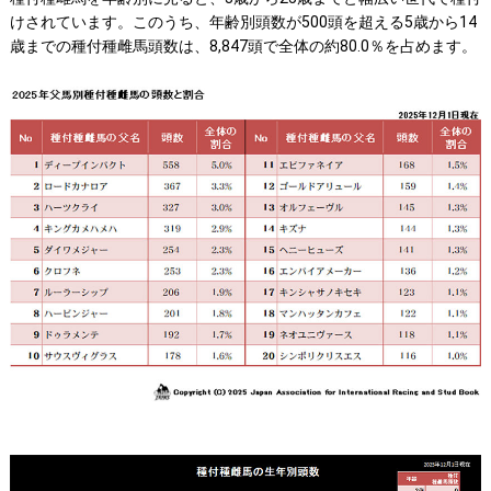
けされています。このうち、年齢別頭数が500頭を超える5歳から14
歳までの種付種雌馬頭数は、8,847頭で全体の約80.0％を占めます。