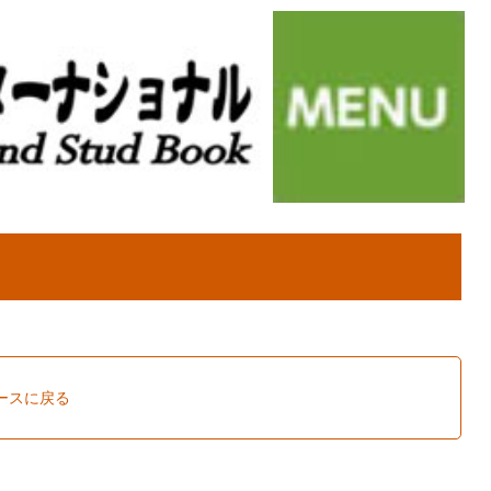
ュースに戻る