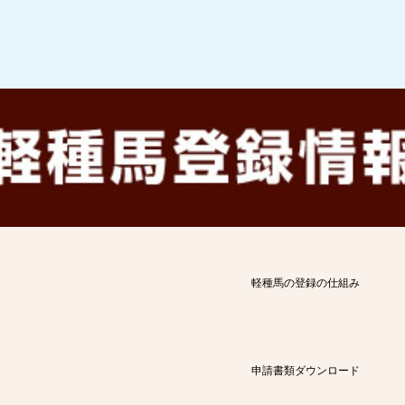
軽種馬の登録の仕組み
申請書類ダウンロード