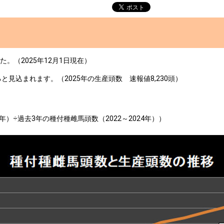
た。（2025年12月1日現在）
ると見込まれます。（2025年の生産頭数 速報値8,230頭）
5年）÷過去3年の種付種雌馬頭数（2022～2024年））