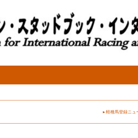
▸ 軽種馬登録ニ