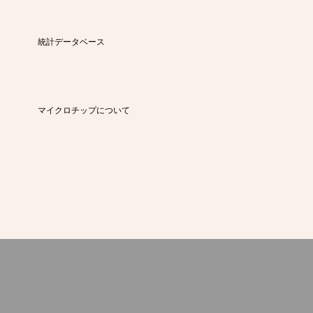
統計データベース
マイクロチップについて