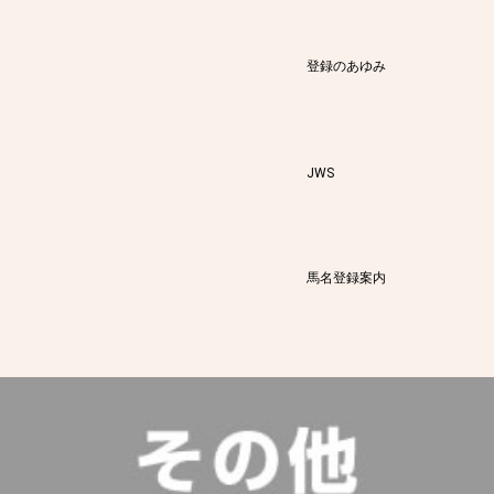
登録のあゆみ
JWS
馬名登録案内