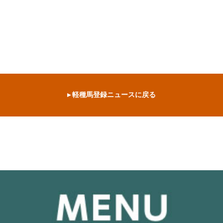
▸ 軽種馬登録ニュースに戻る