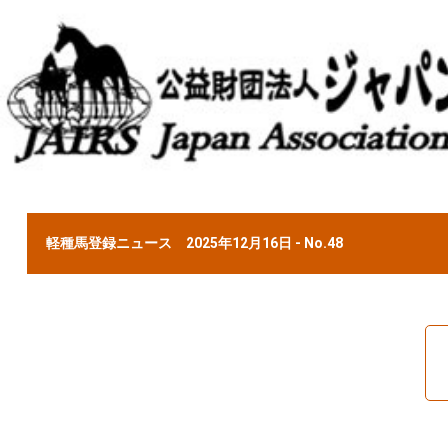
軽種馬登録ニュース 2025年12月16日 - No.48