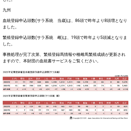
九州
血統登録申込頭数(サラ系統 当歳)は、86頭で昨年より8頭増となり
ました。
繁殖登録申込頭数(サラ系統 雌)は、19頭で昨年より5頭減となりま
した。
事務処理が完了次第、繁殖登録馬情報や種雌馬繁殖成績が更新され
ますので、本財団の血統書サービスをご覧ください。