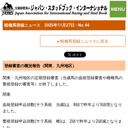
軽種馬登録ニュース 2025年11月27日 - No.44
▸ 軽種馬登録ニュースに戻る
登録審査の概況報告（関東、九州地区）
関東・九州地区の定期登録審査（当歳馬の血統登録審査や種雌馬の
繁殖登録の審査等）が終了しました。
関東
血統登録申込頭数(サラ系統 当歳)は、8頭で昨年より3頭増となり
ました。
繁殖登録申込頭数(サラ系統 雌)は、2頭で昨年より2頭減となりま
した。