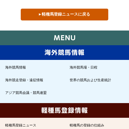
▸ 軽種馬登録ニュースに戻る
海外競馬情報
海外競馬場・日程
海外競走登録・遠征情報
世界の競馬および生産統計
アジア競馬会議・競馬連盟
軽種馬登録ニュース
軽種馬の登録の仕組み