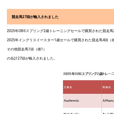
競走馬27頭が輸入されました
2025年OBSスプリング2歳トレーニングセールで購買された競走馬2
2025年イングリスイースター1歳セールで購買された競走馬4頭（雄
その他競走馬1頭（雄1）
の合計27頭が輸入されました。