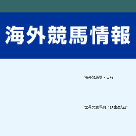
海外競馬場・日程
世界の競馬および生産統計