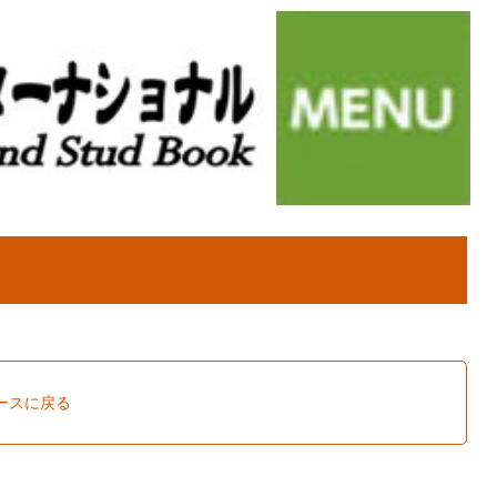
ュースに戻る