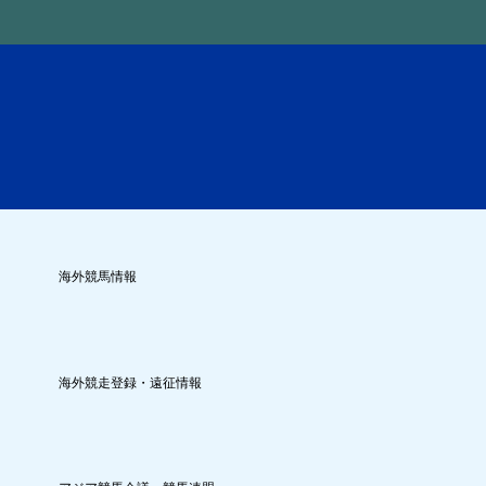
海外競馬情報
海外競走登録・遠征情報