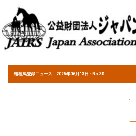
軽種馬登録ニュース 2025年06月13日 - No.30