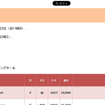
2頭（雄14雌8）、
2雌2）、