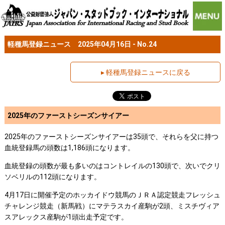
軽種馬登録ニュース 2025年04月16日 - No.24
▸ 軽種馬登録ニュースに戻る
2025年のファーストシーズンサイアー
2025年のファーストシーズンサイアーは35頭で、それらを父に持つ
血統登録馬の頭数は1,186頭になります。
血統登録の頭数が最も多いのはコントレイルの130頭で、次いでクリ
ソベリルの112頭になります。
4月17日に開催予定のホッカイドウ競馬のＪＲＡ認定競走フレッシュ
チャレンジ競走（新馬戦）にマテラスカイ産駒が2頭、ミスチヴィア
スアレックス産駒が1頭出走予定です。