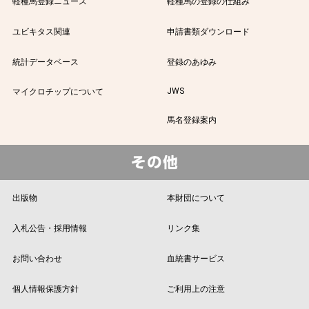
軽種馬登録ニュース
軽種馬の登録の仕組み
ユビキタス関連
申請書類ダウンロード
統計データベース
登録のあゆみ
JWS
マイクロチップについて
馬名登録案内
出版物
本財団について
入札公告・採用情報
リンク集
お問い合わせ
血統書サービス
個人情報保護方針
ご利用上の注意