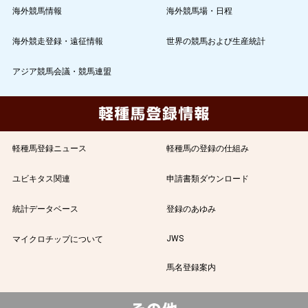
海外競馬情報
海外競馬場・日程
海外競走登録・遠征情報
世界の競馬および生産統計
アジア競馬会議・競馬連盟
軽種馬登録ニュース
軽種馬の登録の仕組み
ユビキタス関連
申請書類ダウンロード
統計データベース
登録のあゆみ
JWS
マイクロチップについて
馬名登録案内