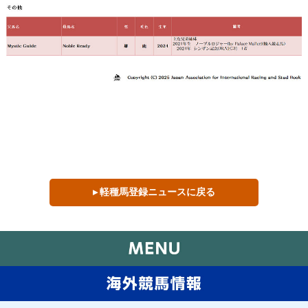
▸ 軽種馬登録ニュースに戻る