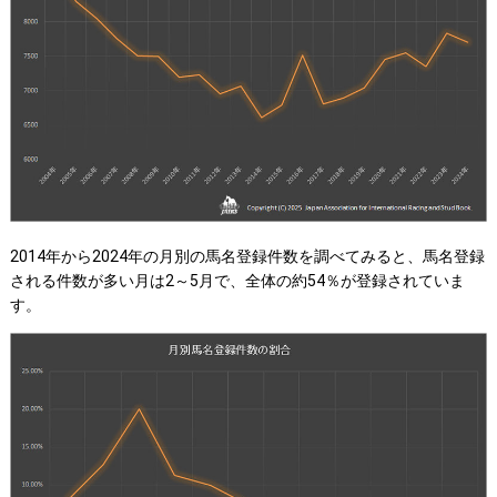
2014年から2024年の月別の馬名登録件数を調べてみると、馬名登録
される件数が多い月は2～5月で、全体の約54％が登録されていま
す。