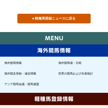
▸ 軽種馬登録ニュースに戻る
海外競馬情報
海外競馬場・日程
海外競走登録・遠征情報
世界の競馬および生産統計
アジア競馬会議・競馬連盟