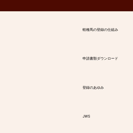
軽種馬の登録の仕組み
申請書類ダウンロード
登録のあゆみ
JWS