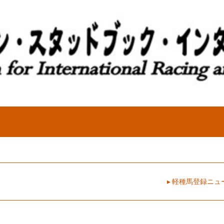
▸ 軽種馬登録ニ