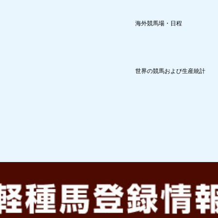
海外競馬場・日程
世界の競馬および生産統計