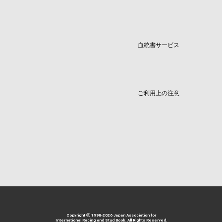
血統書サービス
ご利用上の注意
Copyright ⓒ 1998-2026 Japan Association for
International Racing and Stud Book. All Rights Reserved.