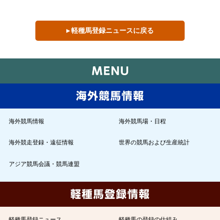
▸ 軽種馬登録ニュースに戻る
海外競馬情報
海外競馬場・日程
海外競走登録・遠征情報
世界の競馬および生産統計
アジア競馬会議・競馬連盟
軽種馬登録ニュース
軽種馬の登録の仕組み