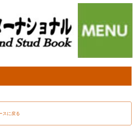
ュースに戻る