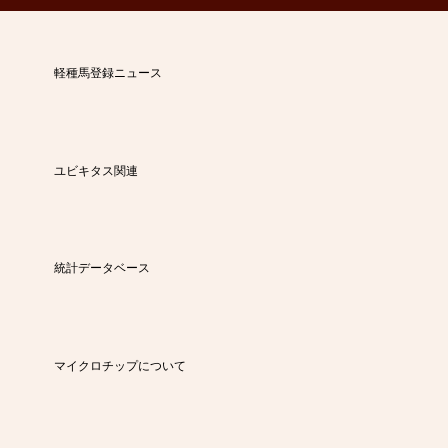
軽種馬登録ニュース
ユビキタス関連
統計データベース
マイクロチップについて