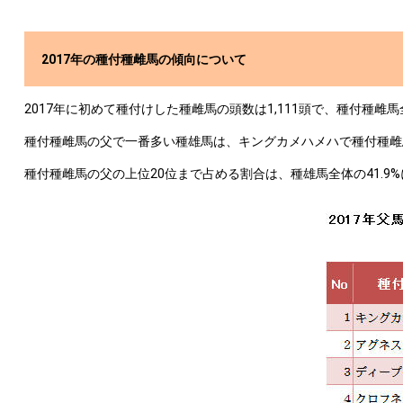
2017年の種付種雌馬の傾向について
2017年に初めて種付けした種雌馬の頭数は1,111頭で、種付種雌馬全
種付種雌馬の父で一番多い種雄馬は、キングカメハメハで種付種雌馬
種付種雌馬の父の上位20位まで占める割合は、種雄馬全体の41.9