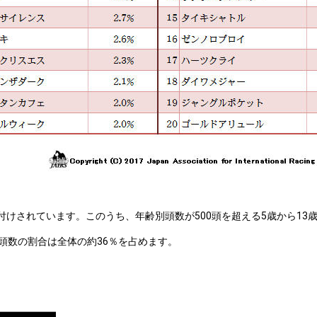
付けされています。このうち、年齢別頭数が500頭を超える5歳から13
馬頭数の割合は全体の約36％を占めます。