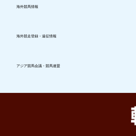
海外競馬情報
海外競走登録・遠征情報
アジア競馬会議・競馬連盟