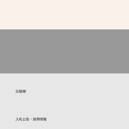
出版物
入札公告・採用情報