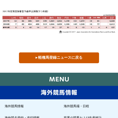
▸ 軽種馬登録ニュースに戻る
海外競馬情報
海外競馬場・日程
海外競走登録・遠征情報
世界の競馬および生産統計