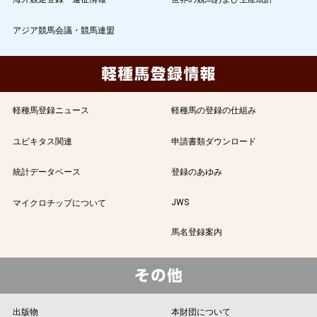
アジア競馬会議・競馬連盟
軽種馬登録ニュース
軽種馬の登録の仕組み
ユビキタス関連
申請書類ダウンロード
統計データベース
登録のあゆみ
JWS
マイクロチップについて
馬名登録案内
出版物
本財団について