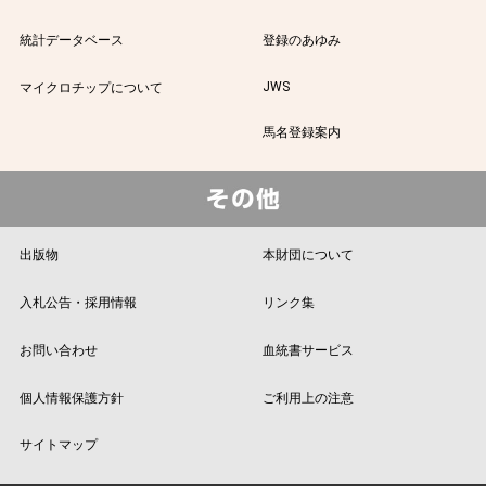
統計データベース
登録のあゆみ
JWS
マイクロチップについて
馬名登録案内
出版物
本財団について
入札公告・採用情報
リンク集
お問い合わせ
血統書サービス
個人情報保護方針
ご利用上の注意
サイトマップ