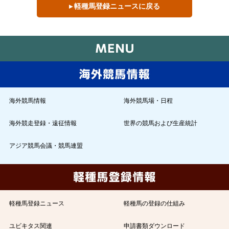
▸ 軽種馬登録ニュースに戻る
海外競馬情報
海外競馬場・日程
海外競走登録・遠征情報
世界の競馬および生産統計
アジア競馬会議・競馬連盟
軽種馬登録ニュース
軽種馬の登録の仕組み
ユビキタス関連
申請書類ダウンロード