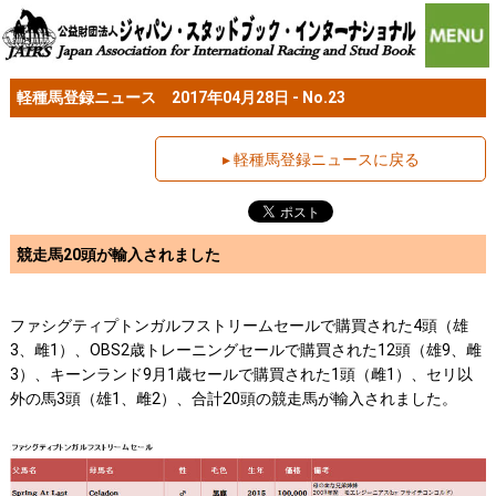
軽種馬登録ニュース 2017年04月28日 - No.23
▸ 軽種馬登録ニュースに戻る
競走馬20頭が輸入されました
ファシグティプトンガルフストリームセールで購買された4頭（雄
3、雌1）、OBS2歳トレーニングセールで購買された12頭（雄9、雌
3）、キーンランド9月1歳セールで購買された1頭（雌1）、セリ以
外の馬3頭（雄1、雌2）、合計20頭の競走馬が輸入されました。