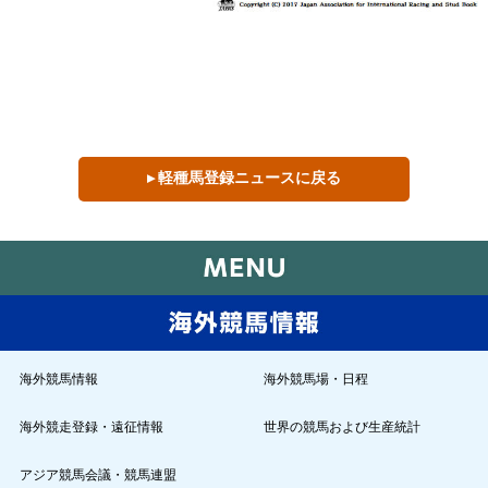
▸ 軽種馬登録ニュースに戻る
海外競馬情報
海外競馬場・日程
海外競走登録・遠征情報
世界の競馬および生産統計
アジア競馬会議・競馬連盟