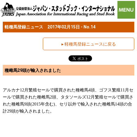
軽種馬登録ニュース 2017年02月15日 - No.14
▸ 軽種馬登録ニュースに戻る
種雌馬29頭が輸入されました
アルカナ
月繁殖セールで購買された種雌馬
頭、ゴフス繁殖
月セ
12
4
11
ールで購買された種雌馬
頭、タタソールズ
月繁殖セールで購買さ
2
12
れた種雌馬
頭
年含む
、セリ以外で輸入された種雌馬
頭の合
9
(2015
)
14
計
頭が輸入されました。
29