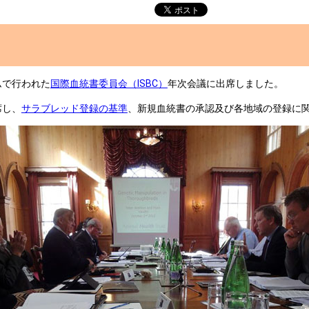
ムで行われた
国際血統書委員会（ISBC）
年次会議に出席しました。
席し、
サラブレッド登録の基準
、新規血統書の承認及び各地域の登録に