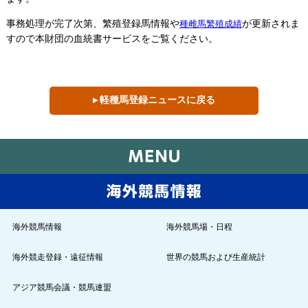
事務処理が完了次第、繁殖登録馬情報や
が更新されま
種雌馬繁殖成績
すので本財団の血統書サービスをご覧ください。
▸ 軽種馬登録ニュースに戻る
海外競馬情報
海外競馬場・日程
海外競走登録・遠征情報
世界の競馬および生産統計
アジア競馬会議・競馬連盟