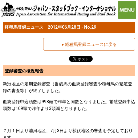
軽種馬登録ニュース 2012年06月28日 - No.29
▸ 軽種馬登録ニュースに戻る
登録審査の概況報告
新冠地区の定期登録審査（当歳馬の血統登録審査や種雌馬の繁殖登
録の審査等）が終了しました。
血統登録申込頭数は998頭で昨年と同数となりました。繁殖登録申込
頭数は109頭で昨年より3頭減となりました。
７月１日より浦河地区、7月3日より荻伏地区の審査を予定しており
ます。