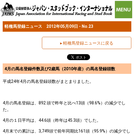
軽種馬登録ニュース 2012年05月09日 - No.23
▸ 軽種馬登録ニュースに戻る
4月の馬名登録件数及び2歳馬（2010年産）の馬名登録頭数
平成24年4月の馬名登録頭数がまとまりました。
4月の馬名登録は、892 頭で昨年と比べ13頭（98.6%）の減少でし
た。
4月の１日平均は、44.6頭（昨年は45.3頭）でした。
4月末での累計は、3,749頭で前年同期比161頭（95.9%）の減少でし