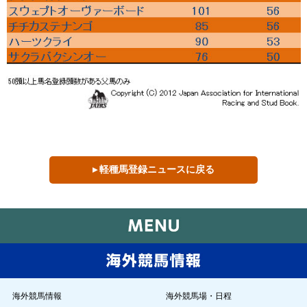
▸ 軽種馬登録ニュースに戻る
海外競馬情報
海外競馬場・日程