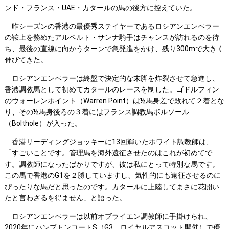
ンド・フランス・UAE・カタールの馬の後方に控えていた。
昨シーズンの香港の最優秀ステイヤーであるロシアンエンペラー
の鞍上を務めたアルベルト・サンナ騎手はチャンスが訪れるのを待
ち、最後の直線に向かうターンで急発進をかけ、残り300mで大きく
伸びてきた。
ロシアンエンペラーは終盤で決定的な末脚を炸裂させて急進し、
香港調教馬として初めてカタールのレースを制した。ゴドルフィン
のウォーレンポイント（Warren Point）は½馬身差で敗れて２着とな
り、その½馬身後ろの３着にはフランス調教馬ボルソール
（Bolthole）が入った。
香港リーディングジョッキーに13回輝いたホワイト調教師は、
「すごいことです。管理馬を海外遠征させたのはこれが初めてで
す。調教師になったばかりですが、彼は私にとって特別な馬です。
この馬で香港のG1を２勝していますし、気性的にも遠征させるのに
ぴったりな馬だと思ったのです。カタールに上陸してまさに花開い
たと言わざるを得ません」と語った。
ロシアンエンペラーは以前オブライエン調教師に手掛けられ、
2020年にハンプトンコートS（G3 ロイヤルアスコット開催）で優