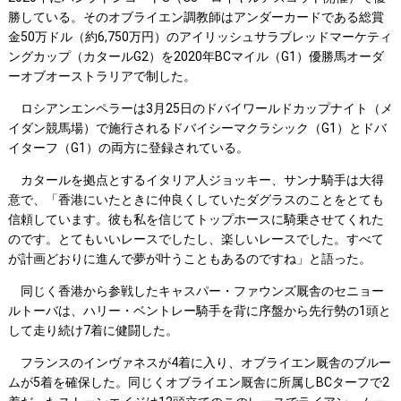
勝している。そのオブライエン調教師はアンダーカードである総賞
金50万ドル（約6,750万円）のアイリッシュサラブレッドマーケティ
ングカップ（カタールG2）を2020年BCマイル（G1）優勝馬オーダ
ーオブオーストラリアで制した。
ロシアンエンペラーは3月25日のドバイワールドカップナイト（メ
イダン競馬場）で施行されるドバイシーマクラシック（G1）とドバ
イターフ（G1）の両方に登録されている。
カタールを拠点とするイタリア人ジョッキー、サンナ騎手は大得
意で、「香港にいたときに仲良くしていたダグラスのことをとても
信頼しています。彼も私を信じてトップホースに騎乗させてくれた
のです。とてもいいレースでしたし、楽しいレースでした。すべて
が計画どおりに進んで夢が叶うこともあるのですね」と語った。
同じく香港から参戦したキャスパー・ファウンズ厩舎のセニョー
ルトーバは、ハリー・ベントレー騎手を背に序盤から先行勢の1頭と
して走り続け7着に健闘した。
フランスのインヴァネスが4着に入り、オブライエン厩舎のブルー
ムが5着を確保した。同じくオブライエン厩舎に所属しBCターフで2