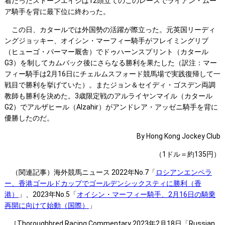
着だったストーンエイジは12頭立てのこのレースでライアン・ムー
ア騎手を背に最下位に終わった。
この日、カタールでは外国勢の活躍が際立った。元英国リーディ
ングジョッキー、オイシン・マーフィー騎手がフレイミングリブ
（ヒューゴ・パーマー厩舎）でドゥハーンスプリント（カタール
G3）を制してカムバック後にさらなる勝利を果たした（訳注：マー
フィー騎手は2月16日にチェルムスフォード競馬場で実践復帰して一
戦目で勝利を挙げていた）。またジョン＆セイディ・ゴスデン両調
教師も勝利を決めた。3歳限定戦のアルライヤンマイル（カタール
G2）でアルザヒール（Alzahir）がアンドレア・アッゼニ騎手を背に
優勝したのだ。
By Hong Kong Jockey Club
（1ドル＝約135円）
（関連記事）海外競馬ニュース 2022年No.7「
ロシアンエンペラ
ー、香港ゴールドカップでゴールデンシックスティに勝利（香
港）
」、2023年No.5「
オイシン・マーフィー騎手、2月16日の騎乗
再開に向けて始動（国際）
」
［Thoroughbred Racing Commentary 2023年2月18日「Russian