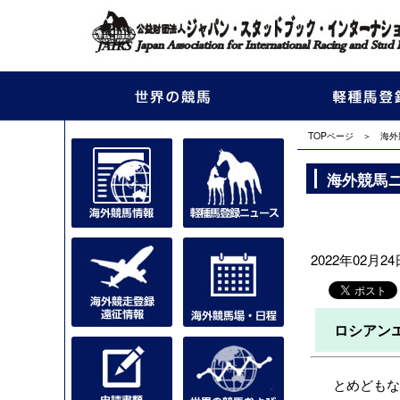
TOPページ
＞
海外
海外競馬
2022年02月24日
ロシアン
とめどもなく