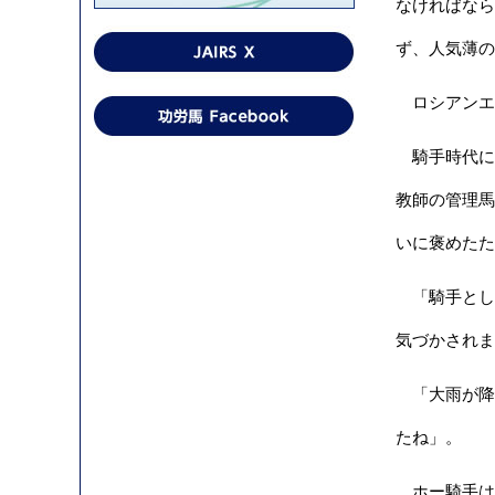
なければなら
ず、人気薄の
ロシアンエン
騎手時代に香
教師の管理馬
いに褒めたた
「騎手として
気づかされま
「大雨が降
たね」。
ホー騎手は