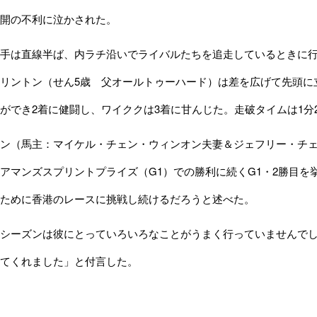
開の不利に泣かされた。
手は直線半ば、内ラチ沿いでライバルたちを追走しているときに行
リントン（せん5歳 父オールトゥーハード）は差を広げて先頭に
ができ2着に健闘し、ワイククは3着に甘んじた。走破タイムは1分2
ン（馬主：マイケル・チェン・ウィンオン夫妻＆ジェフリー・チェ
アマンズスプリントプライズ（G1）での勝利に続くG1・2勝目
ために香港のレースに挑戦し続けるだろうと述べた。
シーズンは彼にとっていろいろなことがうまく行っていませんでし
てくれました」と付言した。