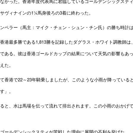
なかった。香港年度代表馬に君臨しているゴールデンシックステ
サヴィナインの1¼馬身後ろの3着に終わった。
ペラー（馬主：マイク・チェン・シュン・チン氏）の勝ち時計は2
港最多勝である1,813勝を記録したダグラス・ホワイト調教師は
である。彼は香港ゴールドカップの結果について天気の影響もあ
えた。
香港で22～23年騎乗しましたが、このような小雨が降っている
す」。
ると、水は馬場を伝って流れて排出されます。この小雨のおかげで
ゴールデンシックスティが苦戦した理由に展開の不利を挙げた。