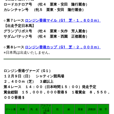
ロードカナロア号 （牡４ 栗東・安田 隆行厩舎）
カレンチャン号 （牝５ 栗東・安田 隆行厩舎）
○ 第７レース
ロンジン香港マイル（G1 芝・１，６００ｍ）
【出走予定日本馬】
グランプリボス号 （牡４ 栗東・矢作 芳人厩舎）
サダムパテック号 （牡４ 栗東・西園 正都厩舎）
○ 第８レース
ロンジン香港カップ（G1 芝・２，０００ｍ）
※日本馬は出走いたしません。
ロンジン香港ヴァーズ（G１）
１２月９日（日） シャティン競馬場
２，４００ｍ（芝） ３歳以上
第４レース １４：００（日本時間１５：００）発走予定
賞金総額 １５，０００，０００香港＄ １着賞金 ８，５５０，
０００香港＄
アルファ
ベット
ゲート番
馬番
馬 名
性
齢
重量
調教師
騎 手
（生産
国）