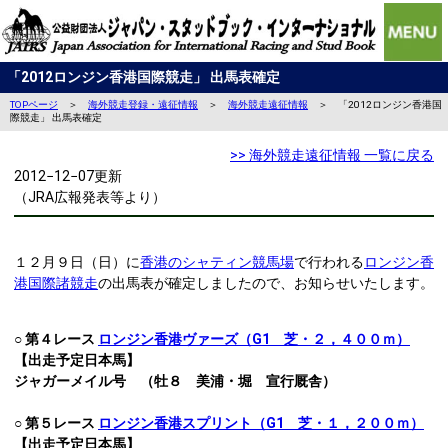
「2012ロンジン香港国際競走」 出馬表確定
TOPページ
＞
海外競走登録・遠征情報
＞
海外競走遠征情報
＞ 「2012ロンジン香港国
際競走」 出馬表確定
>> 海外競走遠征情報 一覧に戻る
2012−12−07更新
（JRA広報発表等より）
１２月９日（日）に
香港のシャティン競馬場
で行われる
ロンジン香
港国際諸競走
の出馬表が確定しましたので、お知らせいたします。
○ 第４レース
ロンジン香港ヴァーズ（G1 芝・２，４００ｍ）
【出走予定日本馬】
ジャガーメイル号 （牡８ 美浦・堀 宣行厩舎）
○ 第５レース
ロンジン香港スプリント（G1 芝・１，２００ｍ）
【出走予定日本馬】