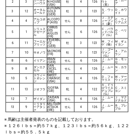
カールト
Ｒ．ムー
2
3
N HOUSE
牡
4
126
ウト
ンハウス
ア
(USA)
（英）
AUTUMN
オータム
Ｓ．ウッ
Ｄ．ホワ
3
12
GOLD
牡
3
123
ゴールド
ズ
イト
(GER)
Ｊ．ステ
アルコポ
ALCOPO
Ｃ．ウィ
4
4
せん
8
126
ィーブン
ップ
P (AUS)
リアムズ
ス（豪）
CIRRUS
シリュス
Ｃ．バラ
DES
Ｏ．ペリ
5
1
デゼーグ
せん
6
126
ンドバル
AIGLES
エ
ル
ブ（仏）
(FR)
FEUERBL
フーエル
Ｍ．フィ
Ｍ．ギュ
6
11
ITZ
牡
3
123
ブリッツ
ゲ（独）
イヨン
(GER)
Ｊ．ゴー
SAONOIS
Ａ．アム
7
10
サオノワ
牡
3
123
ヴァン
(FR)
ラン
（仏）
IRIAN
Ｊ．ムー
Ｇ．モッ
8
6
イリアン
せん
6
126
(GER)
ア
セ
DAN
ダンエク
Ｊ．ムー
Ｎ．カラ
9
8
EXCEL
せん
4
126
セル
ア
ン
(IRE)
スウィー
SWEET
Ｄ．フェ
Ｗ．マー
10
5
トオレン
ORANGE
牡
4
126
ラリス
ウィング
ジ
(USA)
Ａ．ドゥ
GIOFRA
ロワイエ
Ｃ．スミ
11
13
ジオフラ
牝
4
122
(GB)
デュプレ
ヨン
（仏）
ZAIDAN
Ｊ．ムー
Ｊ．マク
12
7
ザイダン
せん
4
126
(USA)
ア
ドナルド
ミリタリ
MILITARY
Ｊ．ムー
Ｂ．プレ
13
9
ーアタッ
ATTACK
せん
4
126
ア
ブル
ク
(IRE)
※ 馬齢は主催者発表のものを記載しております。
※ １２６ｌｂｓ＝約５７ｋｇ、１２３ｌｂｓ＝約５６ｋｇ、１２２
ｌｂｓ＝約５５．５ｋｇ