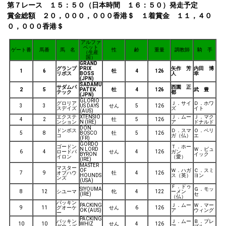
第７レース １５：５０（日本時間 １６：５０）発走予定
賞金総額 ２０，０００，０００香港＄ １着賞金 １１，４０
０，０００香港＄
アルファ
ベット
ゲート番
馬番
馬 名
性
齢
重量
調教師
騎 手
（生産
国）
GRAND
グランプ
PRIX
矢作 芳
内田 博
1
6
牡
4
126
リボス
BOSS
人
幸
(JPN)
SADAMU
サダムパ
西園 正
2
5
PATEK
牡
4
126
武 豊
テック
都
(JPN)
GLORIO
グロリア
Ｊ．サイ
Ｄ．ホワ
3
3
US DAYS
せん
5
126
スデイズ
ズ
イト
(AUS)
エクステ
XTENSIO
Ｊ．ムー
Ｊ．マク
4
2
牡
5
126
ンション
N (IRE)
ア
ドナルド
DON
ドンボス
Ｄ．スマ
Ｏ．ペリ
5
8
BOSCO
牡
5
126
コ
ガ（仏）
エ
(FR)
GORDO
ゴードン
Ｔ．ホー
N LORD
Ｗ．ビュ
6
4
ロードバ
せん
4
126
ガン
BYRON
イック
イロン
（愛）
(IRE)
MASTER
マスター
OF
Ｗ．ハガ
Ｃ．スミ
7
9
オブハウ
牡
4
126
HOUNDS
ス（英）
ヨン
ンズ
(USA)
Ｆ．ドゥ
SIYOUMA
Ｇ．モッ
8
12
シユーマ
牝
4
122
ーメン
(IRE)
セ
（仏）
パッキン
PACKING
Ｊ．ムー
Ｗ．マー
9
11
グオーケ
せん
6
126
OK (AUS)
ア
ウィング
ー
PACKING
パッキン
Ｊ．ムー
Ｂ．プレ
10
10
WHIZ
せん
4
126