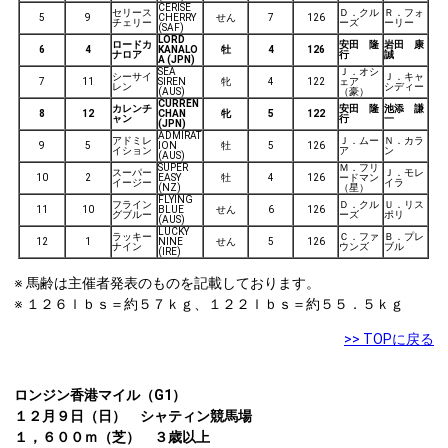
CERISE
セリース
Ｄ．クル
Ｒ．フォ
5
9
CHERRY
せん
7
126
チェリー
ーズ
ーリー
(SAF)
LORD
ロードカ
安田 隆
岩田 康
6
4
KANALO
牡
4
126
ナロア
行
誠
A (JPN)
SEA
Ｊ．オシ
シーサイ
Ｊ．キャ
7
11
SIREN
牝
4
122
ェア
レン
シディー
(AUS)
（豪）
CURREN
カレンチ
安田 隆
池添 謙
8
12
CHAN
牝
5
122
ャン
行
一
(JPN)
ADMIRAT
アドミレ
Ｊ．ムー
Ｎ．カラ
9
5
ION
牡
5
126
イション
ア
ン
(AUS)
SUPER
Ｍ．フリ
スーパー
Ｊ．モレ
10
2
EASY
牡
4
126
ードマン
イージー
イラ
(NZ)
（星）
FLYING
フライン
Ｄ．クル
Ｕ．リス
11
10
BLUE
せん
6
126
グブルー
ーズ
ポリ
(AUS)
LUCKY
ラッキー
Ｃ．ファ
Ｂ．プレ
12
1
NINE
せん
5
126
ナイン
ウンズ
ブル
(IRE)
※ 馬齢は主催者発表のものを記載しております。
※ １２６ｌｂｓ＝約５７ｋｇ、１２２ｌｂｓ＝約５５．５ｋｇ
>> TOPに戻る
ロンジン香港マイル（G1）
１２月９日（日） シャティン競馬場
１，６００ｍ（芝） ３歳以上