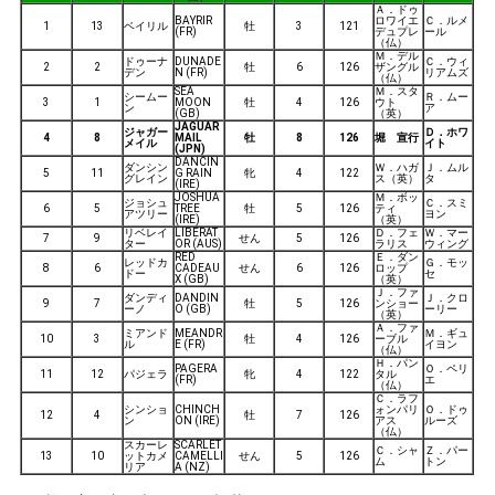
Ａ．ドゥ
BAYRIR
ロワイエ
Ｃ．ルメ
1
13
ベイリル
牡
3
121
(FR)
デュプレ
ール
（仏）
Ｍ．デル
ドゥーナ
DUNADE
Ｃ．ウィ
2
2
牡
6
126
ザングル
デン
N (FR)
リアムズ
（仏）
SEA
Ｍ．スタ
シームー
Ｒ．ムー
3
1
MOON
牡
4
126
ウト
ン
ア
(GB)
（英）
JAGUAR
ジャガー
Ｄ．ホワ
4
8
MAIL
牡
8
126
堀 宣行
メイル
イト
(JPN)
DANCIN
ダンシン
Ｗ．ハガ
Ｊ．ムル
5
11
G RAIN
牝
4
122
グレイン
ス（英）
タ
(IRE)
JOSHUA
Ｍ．ボッ
ジョシュ
Ｃ．スミ
6
5
TREE
牡
5
126
ティ
アツリー
ヨン
(IRE)
（英）
リベレイ
LIBERAT
Ｄ．フェ
Ｗ．マー
7
9
せん
5
126
ター
OR (AUS)
ラリス
ウィング
RED
Ｅ．ダン
レッドカ
Ｇ．モッ
8
6
CADEAU
せん
6
126
ロップ
ドー
セ
X (GB)
（英）
Ｊ．ファ
ダンディ
DANDIN
Ｊ．クロ
9
7
牡
5
126
ンショー
ーノ
O (GB)
ーリー
（英）
Ａ．ファ
ミアンド
MEANDR
Ｍ．ギュ
10
3
牡
4
126
ーブル
ル
E (FR)
イヨン
（仏）
Ｈ．パン
PAGERA
Ｏ．ペリ
11
12
パジェラ
牝
4
122
タル
(FR)
エ
（仏）
Ｃ．ラフ
シンショ
CHINCH
ォンパリ
Ｏ．ドゥ
12
4
牡
7
126
ン
ON (IRE)
アス
ルーズ
（仏）
スカーレ
SCARLET
Ｃ．シャ
Ｚ．パー
13
10
ットカメ
CAMELLI
せん
5
126
ム
トン
リア
A (NZ)