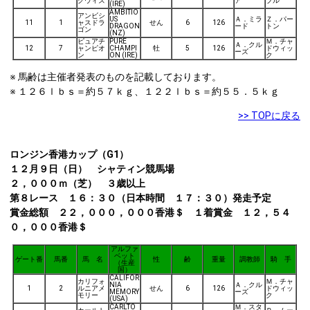
グウィズ
ア
ブル
(IRE)
AMBITIO
アンビシ
US
Ａ．ミラ
Ｚ．パー
11
1
ャスドラ
せん
6
126
DRAGON
ード
トン
ゴン
(NZ)
ピュアチ
PURE
Ｍ．チャ
Ａ．クル
12
7
ャンピオ
CHAMPI
牡
5
126
ドウィッ
ーズ
ン
ON (IRE)
ク
※ 馬齢は主催者発表のものを記載しております。
※ １２６ｌｂｓ＝約５７ｋｇ、１２２ｌｂｓ＝約５５．５ｋｇ
>> TOPに戻る
ロンジン香港カップ（G1）
１２月９日（日） シャティン競馬場
２，０００ｍ（芝） ３歳以上
第８レース １６：３０（日本時間 １７：３０）発走予定
賞金総額 ２２，０００，０００香港＄ １着賞金 １２，５４
０，０００香港＄
アルファ
ベット
ゲート番
馬番
馬 名
性
齢
重量
調教師
騎 手
（生産
国）
CALIFOR
カリフォ
Ｍ．チャ
NIA
Ａ．クル
1
2
ルニアメ
せん
6
126
ドウィッ
MEMORY
ーズ
モリー
ク
(USA)
CARLTO
Ｍ．スタ