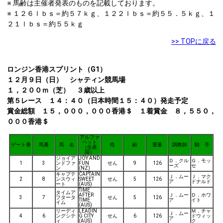
※ 馬齢は主催者発表のものを記載しております。
※ １２６ｌｂｓ＝約５７ｋｇ、１２２ｌｂｓ＝約５５．５ｋｇ、１
２１ｌｂｓ＝約５５ｋｇ
>> TOPに戻る
ロンジン香港スプリント（G1）
１２月９日（日） シャティン競馬場
１，２００ｍ（芝） ３歳以上
第５レース １４：４０（日本時間１５：４０）発走予定
賞金総額 １５，０００，０００香港＄ １着賞金 ８，５５０，
０００香港＄
アルファ
ベット
ゲート番
馬番
馬 名
性
齢
重量
調教師
騎 手
（生産
国）
ジョイア
JOY AND
Ｄ．クル
Ｇ．モッ
1
3
ンドファ
FUN
せん
9
126
ーズ
セ
ン
(NZ)
キャプテ
CAPTAIN
Ｊ．ムー
Ｊ．マク
2
8
ンスウィ
SWEET
せん
5
126
ア
ドナルド
ート
(AUS)
TIME
タイムア
AFTER
Ｊ．ムー
Ｄ．ホワ
3
7
フタータ
せん
5
126
TIME
ア
イト
イム
(AUS)
リーディ
LEADIN
Ｍ．チャ
Ｊ．ムー
4
6
ングシテ
G CITY
せん
6
126
ドウィッ
ア
ィ
(AUS)
ク