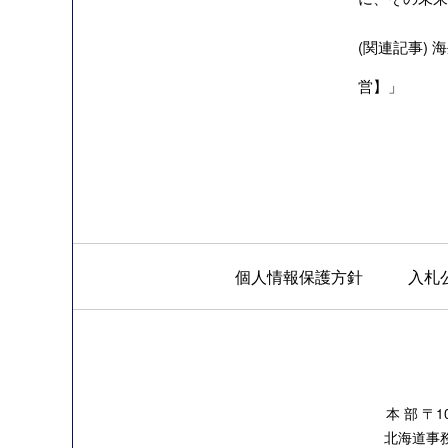
(関連記事) 海
営】
」
個人情報保護方針
入札
本 部 〒
北海道事務所