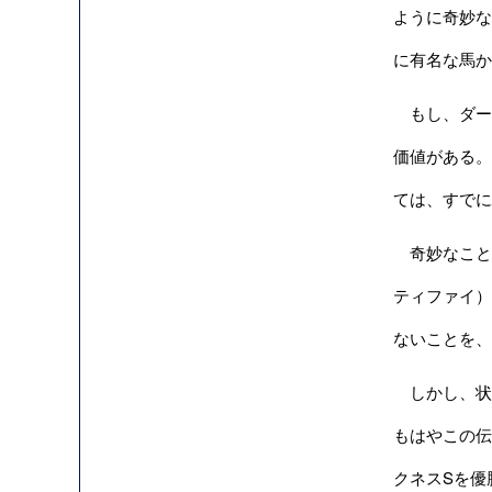
ように奇妙な
に有名な馬か
もし、ダー
価値がある。
ては、すでに
奇妙なことに
ティファイ）
ないことを、
しかし、状
もはやこの伝
クネスSを優