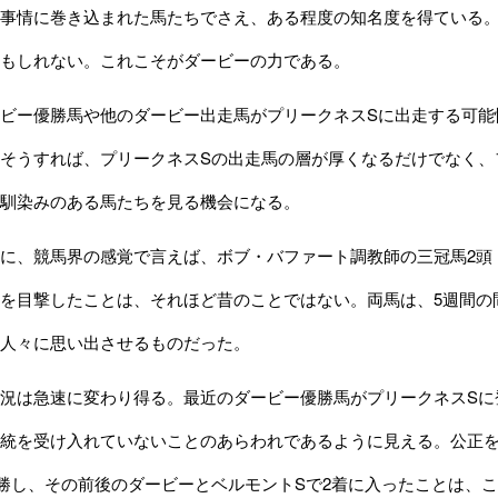
事情に巻き込まれた馬たちでさえ、ある程度の知名度を得ている。
もしれない。これこそがダービーの力である。
ビー優勝馬や他のダービー出走馬がプリークネスSに出走する可能
そうすれば、プリークネスSの出走馬の層が厚くなるだけでなく、
馴染みのある馬たちを見る機会になる。
、競馬界の感覚で言えば、ボブ・バファート調教師の三冠馬2頭（2
を目撃したことは、それほど昔のことではない。両馬は、5週間の
人々に思い出させるものだった。
況は急速に変わり得る。最近のダービー優勝馬がプリークネスSに
統を受け入れていないことのあらわれであるように見える。公正
勝し、その前後のダービーとベルモントSで2着に入ったことは、