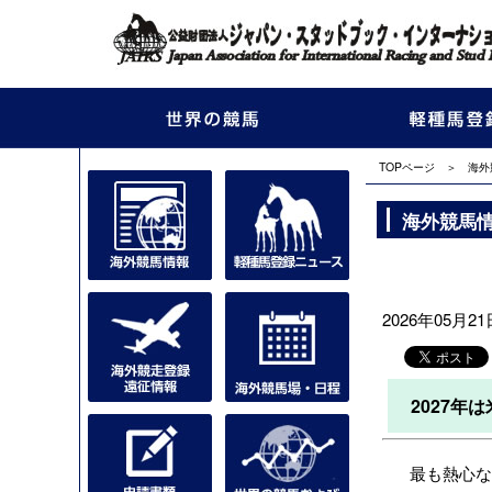
TOPページ
＞
海外
海外競馬
2026年05月21日
2027
最も熱心な