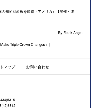
Sの知的財産権を取得（アメリカ）【開催・運
By Frank Angst
 Make Triple Crown Changes」]
トマップ
お問い合わせ
4)5315
42)6812