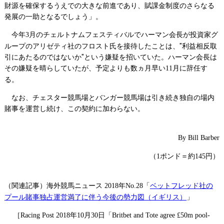
財源を確保するうえでの大きな前進であり、賦課金制度のさらなる
発展の一助となるでしょう」。
今年
月のチェルトナムフェスティバルでハーマン会長が投資家グ
3
ループのアリゼティ社のフロスト氏を接待したことは、"利益相反取
引にあたるのではないか"という嫌疑を招いていた。ハーマン会長は
その嫌疑を晴らしていたが、予定よりも数ヵ月早い
月に辞任す
11
る。
なお、チェスター競馬場とバンガー競馬場は引き続き独自の場内
賭事を運営し続け、この契約に加わらない。
By Bill Barber
（
ポンド＝約
円）
1
145
（関連記事）海外競馬ニュース
年
「
ベットフレッド社の
2018
No.28
プール賭事独占運営満了に伴う今後の勢力図（イギリス）
」
［
年
月
日「
Racing Post 2018
10
30
Britbet and Tote agree £50m pool-