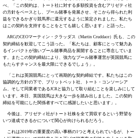
べ、「この契約は、トート社に対する多額投資を含むアリゼティ社
の方針をベースとし、プール賭事を発展させ、そこから得られた利
益をできるかぎり競馬界に還元するように策定されました。私たち
はこの契約を支持することをとても嬉しく思います」と語った。
の
マーティン・クラッダス（
）氏も、この
ARC
CEO
Martin Cruddace
契約締結を歓迎してこう語った。「私たちは、顧客にとって魅力あ
るインパクトが強いプール賭事商品を展開することに専念していま
す。またこの契約締結により、強力なプール賭事運営が英国競馬に
もたらすチャンスを最大限にできるでしょう」。
「これは英国競馬にとって画期的な契約締結です。私たちはこの
協調的な方針の下で、ブリットベット社、トート・コンソーシア
ム、そして同業者である
と協力して取り組むことを楽しみにして
JCR
います。本日、英国競馬は大きな一歩を踏み出しました。この契約
締結を可能にした関係者すべてに感謝したいと思います」。
今後は、アリゼティ社がトート社株を全て買収するという野望を
いつ達成できるかについて関心が向けられるだろう。
これは
年の重要度の高い事柄の
つと考えられているが、トー
2019
1