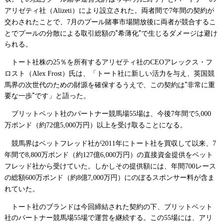
アリゼティ社（
）により設立された。両者間で
年間の契約が
Alizeti
7
交わされたことで、
月のプール賭事市場開放後に両者が競合するこ
7
とでプールの分散による取引総額の"希薄化"で生じるダメージは避け
られる。
トート社株の
％を所有するアリゼティ社の
アレックス・フ
25
CEO
ロスト（
）氏は、「トート社に新しい活力を与え、英国競
Alex Frost
馬界の次世代のための財源を確保するうえで、この契約は"非常に重
要な一歩"です」と語った。
ブリットベット社のパートナー競馬場
場は、今後
年間で
55
7
5,000
万ポンド（約
億
万円）以上を受け取ることになる。
72
5,000
競馬界はベットフレッド社が
年にトート社を買収して以来、
2011
7
年間で
万ポンド（約
億
万円）の直接資金提供をベット
8,800
127
6,000
フレッド社から受けていた。しかしその提供額には、年間
レース
700
の総額
万ポンド（約
億
万円）にのぼるスポンサー料が含ま
600
8
7,000
れていた。
トート社のブランドは今回締結された契約の下、ブリットベット
社のパートナー競馬場
場で運営を継続する。この
場には、アリ
55
55