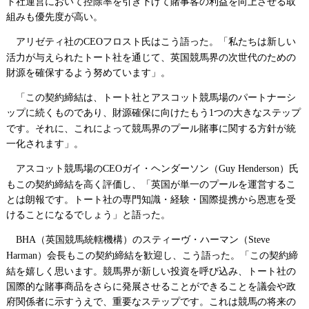
ト社運営において控除率を引き下げて賭事客の利益を向上させる取
組みも優先度が高い。
アリゼティ社の
フロスト氏はこう語った。「私たちは新しい
CEO
活力が与えられたトート社を通じて、英国競馬界の次世代のための
財源を確保するよう努めています」。
「この契約締結は、トート社とアスコット競馬場のパートナーシ
ップに続くものであり、財源確保に向けたもう
つの大きなステップ
1
です。それに、これによって競馬界のプール賭事に関する方針が統
一化されます」。
アスコット競馬場の
ガイ・ヘンダーソン（
）氏
CEO
Guy Henderson
もこの契約締結を高く評価し、「英国が単一のプールを運営するこ
とは朗報です。トート社の専門知識・経験・国際提携から恩恵を受
けることになるでしょう」と語った。
（英国競馬統轄機構）のスティーヴ・ハーマン（
BHA
Steve
）会長もこの契約締結を歓迎し、こう語った。「この契約締
Harman
結を嬉しく思います。競馬界が新しい投資を呼び込み、トート社の
国際的な賭事商品をさらに発展させることができることを議会や政
府関係者に示すうえで、重要なステップです。これは競馬の将来の