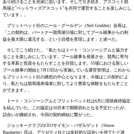
あり続けることを光栄に思います。そして引き続き、アスコット競
馬場と"ベットウィズアスコット"を共同で運営することを楽しみにし
ています」。
ブリットベット社のニール・グールデン（
）会長は、
Neil Goulden
「この契約は、パートナー競馬場
場に対してプール賭事からの利
55
益を最大限に還元する、という目標を実現します」と述べた。
そしてこう続けた。「私たちはトート・コンソーシアムと協力す
ることを楽しみにしています。プール賭事を発展させ、競馬に寄与
する革新と投資をもたらすことを目指します。
場における新しい
55
プール賭事の開始と
月
日から実施している運営管理は、これから
7
13
もブリットベット社の構想の中心となります。今後はこの契約によ
り、私たちは競馬場来場者に対してより豊富な体験をもたらすこと
ができます」。
トート・コンソーシアムとブリットベット社は
月に現状維持協定
6
を結んでいた。この協定は
月末で期限切れとなる予定だったが、
10
話合いが継続され、今回の契約締結に繋がった。
ジョッキークラブの
サイモン・バザルゲット（
CEO
Simon
）氏は、アリゼティ社とは友好的な話合いを持てたと述
Bazalgette