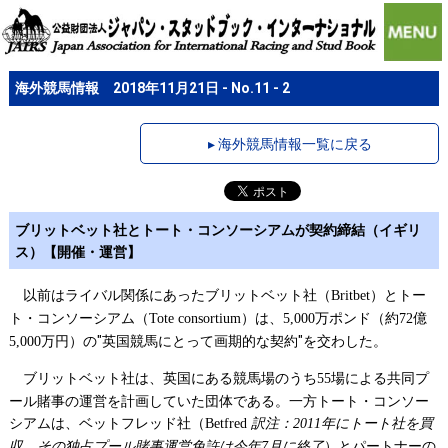
海外競馬情報 2018年11月21日 - No.11 - 2
▸ 海外競馬情報一覧に戻る
ブリットベット社とトート・コンソーシアムが契約締結（イギリ
ス）【開催・運営】
以前はライバル関係にあったブリットベット社（
）とトー
Britbet
ト・コンソーシアム（
）は、
万ポンド（約
億
Tote consortium
5,000
72
万円）の"英国競馬にとって画期的な契約"を交わした。
5,000
ブリットベット社は、英国にある競馬場のうち
場による共同プ
55
ール賭事の運営を計画していた団体である。一方トート・コンソー
シアムは、ベットフレッド社（
訳注：
年にトート社を買
Betfred
2011
収。その独占プール賭事運営免許は今年
月に終了
）とパートナーの
7