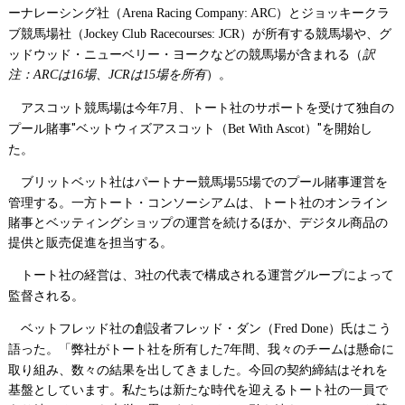
ーナレーシング社（
）とジョッキークラ
Arena Racing Company: ARC
ブ競馬場社（
）が所有する競馬場や、グ
Jockey Club Racecourses: JCR
ッドウッド・ニューベリー・ヨークなどの競馬場が含まれる（
訳
注：
は
場、
は
場を所有
）。
ARC
16
JCR
15
アスコット競馬場は今年
月、トート社のサポートを受けて独自の
7
プール賭事"ベットウィズアスコット（
）"を開始し
Bet With Ascot
た。
ブリットベット社はパートナー競馬場
場でのプール賭事運営を
55
管理する。一方トート・コンソーシアムは、トート社のオンライン
賭事とベッティングショップの運営を続けるほか、デジタル商品の
提供と販売促進を担当する。
トート社の経営は、
社の代表で構成される運営グループによって
3
監督される。
ベットフレッド社の創設者フレッド・ダン（
）氏はこう
Fred Done
語った。「弊社がトート社を所有した
年間、我々のチームは懸命に
7
取り組み、数々の結果を出してきました。今回の契約締結はそれを
基盤としています。私たちは新たな時代を迎えるトート社の一員で