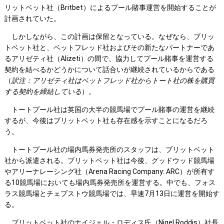
リットベット社（Britbet）によるプール賭事運営を開始することが
計画されていた。
しかしながら、この計画は保留となっている。なぜなら、ブリッ
トベット社と、ベットフレッド社およびその新たなパートナーであ
るアリゼティ社（Alizeti）の間で、協力してプール賭事を運営する
契約を結べるかどうかについて話合いが継続されているからである
（
訳注：アリゼティ社はベットフレッド社からトート社の株を購買
する契約を締結している
）。
トートプール社は英国の大半の競馬場でプール賭事の運営を継続
するが、今後はブリットベット社も存在感を示すことになるだろ
う。
トートプール社の場内馬券発売所のスタッフは、ブリットベット
社から派遣される。ブリットベット社は今後、グッドウッド競馬場
やアリーナレーシング社（Arena Racing Company: ARC）が所有す
る10競馬場においても場内馬券発売所を運営する。中でも、フォス
ラス競馬場とチェプストウ競馬場では、早速7月13日に運営を開始す
る。
ブリットベット社のナイジェル・ロディス氏（Nigel Roddis）社長