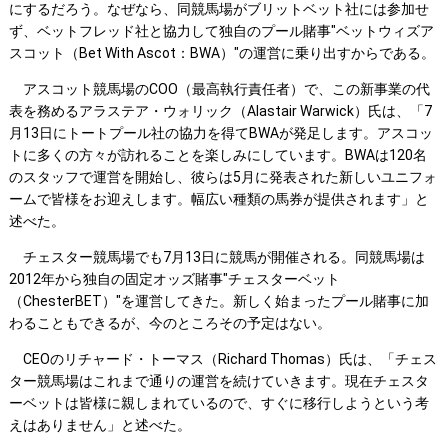
にするだろう。なぜなら、同競馬場がブリットベット社には参加せ
ず、ベットフレッド社と協力して独自のプール賭事"ベットウィズア
スコット（Bet With Ascot：BWA）"の運営に乗り出すからである。
アスコット競馬場のCOO（最高執行責任者）で、この新事業の代
表を務めるアラステア・ウォリック（Alastair Warwick）氏は、「7
月13日にトートプール社の協力を得てBWAが発足します。アスコッ
トに多くの方々が訪れることを楽しみにしています。BWAは120名
のスタッフで運営を開始し、彼らは5月に発表された新しいユニフォ
ームで皆様をお迎えします。幅広い種類の馬券が提供されます」と
述べた。
チェスター競馬場でも7月13日に競馬が開催される。同競馬場は
2012年から独自の固定オッズ賭事"チェスターベット
（ChesterBET）"を運営してきた。新しく始まったプール賭事に加
わることもできるが、今のところその予定はない。
CEOのリチャード・トーマス（Richard Thomas）氏は、「チェス
ター競馬場はこれまで通りの運営を続けていきます。現在チェスタ
ーベットは皆様に親しまれているので、すぐに移行しようという考
えはありません」と述べた。