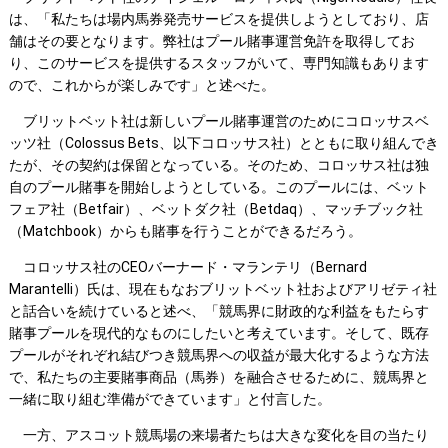
は、「私たちは場内馬券発売サービスを提供しようとしており、店
舗はその要となります。弊社はプール賭事運営免許を取得してお
り、このサービスを提供するスタッフがいて、専門知識もあります
ので、これからが楽しみです」と述べた。
ブリットベット社は新しいプール賭事運営のためにコロッサスベ
ッツ社（Colossus Bets、以下コロッサス社）とともに取り組んでき
たが、その契約は保留となっている。そのため、コロッサス社は独
自のプール賭事を開始しようとしている。このプールには、ベット
フェア社（Betfair）、ベットダク社（Betdaq）、マッチブック社
（Matchbook）からも賭事を行うことができるだろう。
コロッサス社のCEOバーナード・マランテリ（Bernard
Marantelli）氏は、現在もなおブリットベット社およびアリゼティ社
と話合いを続けていると述べ、「競馬界に財政的な利益をもたらす
賭事プールを現代的なものにしたいと考えています。そして、既存
プールがそれぞれ結びつき競馬界への収益が最大化するような方法
で、私たちの主要賭事商品（馬券）を融合させるために、競馬界と
一緒に取り組む準備ができています」と付言した。
一方、アスコット競馬場の来場者たちは大きな変化を目の当たり