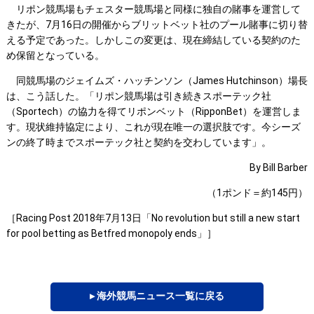
リポン競馬場もチェスター競馬場と同様に独自の賭事を運営して
きたが、7月16日の開催からブリットベット社のプール賭事に切り替
える予定であった。しかしこの変更は、現在締結している契約のた
め保留となっている。
同競馬場のジェイムズ・ハッチンソン（James Hutchinson）場長
は、こう話した。「リポン競馬場は引き続きスポーテック社
（Sportech）の協力を得てリポンベット（RipponBet）を運営しま
す。現状維持協定により、これが現在唯一の選択肢です。今シーズ
ンの終了時までスポーテック社と契約を交わしています」。
By Bill Barber
（1ポンド＝約145円）
［Racing Post 2018年7月13日「No revolution but still a new start
for pool betting as Betfred monopoly ends」］
▸ 海外競馬ニュース一覧に戻る