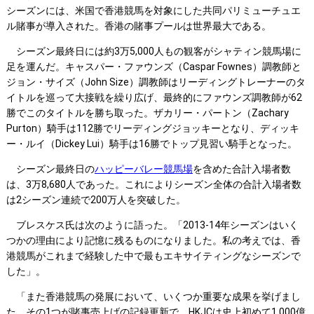
シーズンには、米国で香港競馬を対象にした共同パリミューチュエ
ル賭事が導入された。香港の賭事プールは世界最大である。
シーズン最終日には約3万5,000人もの観客がシャティン競馬場に
足を運んだ。キャスパー・ファウンズ（Caspar Fownes）調教師と
ジョン・サイズ（John Size）調教師はリーディングトレーナーのタ
イトルを巡って大接戦を繰り広げ、最終的にファウンズ調教師が62
勝でこのタイトルを勝ち取った。ザカリー・パートン（Zachary
Purton）騎手は112勝でリーディングジョッキーとなり、ディッキ
ー・ルイ（Dickey Lui）騎手は16勝でトップ見習い騎手となった。
シーズン最終日の
ハッピーバレー競馬場
を含めた合計入場者数
は、3万8,680人であった。これによりシーズン全体の合計入場者数
は2シーズン連続で200万人を突破した。
ブレスケス氏は次のように語った。「2013-14年シーズンはいく
つかの理由により記憶に残るものになりました。私の考えでは、香
港競馬がこれまで経験した中で最もエキサイティングなシーズンで
した」。
「また香港競馬の発展において、いくつか重要な成果を挙げまし
た。その1つが賭事売上げの記録更新で、HKJCは史上初めて1,000億