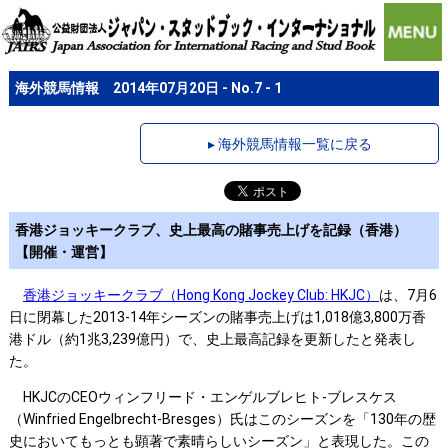
海外競馬情報 2014年07月20日 - No.7 - 1
▸ 海外競馬情報一覧に戻る
香港ジョッキークラブ、史上最高の賭事売上げを記録（香港）
【開催・運営】
香港ジョッキークラブ（Hong Kong Jockey Club: HKJC）
は、7月6
日に閉幕した2013-14年シーズンの賭事売上げは1,018億3,800万香
港ドル（約1兆3,239億円）で、史上最高記録を更新したと発表し
た。
HKJCのCEOウィンフリード・エンゲルブレヒト-ブレスケス
（Winfried Engelbrecht-Bresges）氏はこのシーズンを「130年の歴
史においてもっとも顕著で素晴らしいシーズン」と表現した。この