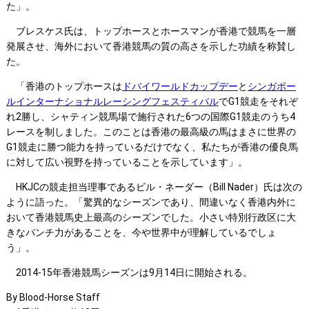
た」。
ブレスケス氏は、トップホースとホースマンが香港で競馬を一層
発展させ、海外において香港競馬の質の高さを示した功績を称賛し
た。
「香港のトップホースは
ドバイワールドカップデー
と
シンガポー
ルインターナショナルレーシングフェスティバル
でG1競走をそれぞ
れ2勝し、シャティン競馬場で施行された6つの国際G1競走のうち4
レースを制しました。このことは香港の最高級の馬はまさに世界の
G1競走に勝つ能力を持っているだけでなく、私たちが香港の優良馬
に対して広い視野を持っていることを示しています」。
HKJCの競走担当理事であるビル・ネーダー（Bill Nader）氏は次の
ように語った。「驚異的なシーズンであり、間違いなく香港内外に
おいて香港競馬史上最高のシーズンでした。小さい特別行政区に大
きなパンチ力があることを、今や世界中が理解しているでしょ
う」。
2014-15年香港競馬シーズンは9月14日に開始される。
By Blood-Horse Staff