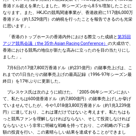
香港ドル超えを果たしました。昨シーズンから8.5％増加したことに
なります。また、HKJCの競馬関連事業が、香港政府に117億6,000万
香港ドル（約1,529億円）の納税を行ったことを報告できるのも光栄
に思います」。
「香港のトップホースの香港内外における際立った成績と
第35回
アジア競馬会議（the 35th Asian Racing Conference）
の大成功で、
香港における競馬の地位が新たな高みに立ったのを目の当たりにし
ました」。
7月6日の17億7,800万香港ドル（約231億円）の賭事売上げは、こ
れまでの1日当たりの賭事売上げの最高記録（1996-97年シーズン最
終日）を17年ぶりに更新した。
ブレスケス氏は次のように続けた。「2005-06年シーズンにおい
て、私たちは600億香港ドル（約7,800億円）の賭事売上げしか挙げ
ていませんでしたが、今や1,018億3,800万香港ドル（約1兆3,239億
円）に達しており、これは運だけではないと考えます。私たちはも
っと競馬ファンを理解しなければならない、そして投資しなければ
ならないという非常に明確な戦略を持っており、この戦略の下に多
額の投資を行い、この素晴らしい結果を達成することができまし