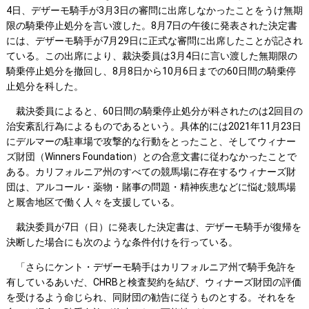
4日、デザーモ騎手が3月3日の審問に出席しなかったことをうけ無期
限の騎乗停止処分を言い渡した。8月7日の午後に発表された決定書
には、デザーモ騎手が7月29日に正式な審問に出席したことが記され
ている。この出席により、裁決委員は3月4日に言い渡した無期限の
騎乗停止処分を撤回し、8月8日から10月6日までの60日間の騎乗停
止処分を科した。
裁決委員によると、60日間の騎乗停止処分が科されたのは2回目の
治安紊乱行為によるものであるという。具体的には2021年11月23日
にデルマーの駐車場で攻撃的な行動をとったこと、そしてウィナー
ズ財団（Winners Foundation）との合意文書に従わなかったことで
ある。カリフォルニア州のすべての競馬場に存在するウィナーズ財
団は、アルコール・薬物・賭事の問題・精神疾患などに悩む競馬場
と厩舎地区で働く人々を支援している。
裁決委員が7日（日）に発表した決定書は、デザーモ騎手が復帰を
決断した場合にも次のような条件付けを行っている。
「さらにケント・デザーモ騎手はカリフォルニア州で騎手免許を
有しているあいだ、CHRBと検査契約を結び、ウィナーズ財団の評価
を受けるよう命じられ、同財団の勧告に従うものとする。それをを