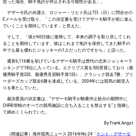
怠った場合、騎手免許が停止される可能性がある」。
デザーモ氏の弁護士、ロジャー・リヒト氏は7日（日）に問合せの
Eメールを受け取り、「この決定書を受けてデザーモ騎手が前に進ん
でいくことを期待しています」と答えた。
そして、「彼が60日後に復帰して、本来の調子を取り戻してくれ
ることを期待しています。彼はこれまで免許を保持してきた騎手の
中でも最も優れたジョッキーの1人だったのですから」と語った。
通算6,116勝を挙げているデザーモ騎手は歴代の北米ジョッキーラ
ンキングで18位に入っている。エクリプス賞を3回受賞しており（最
優秀騎手賞2回、最優秀見習騎手賞1回）、クラシック競走7勝、ブリ
ーダーズカップ競走6勝を達成している。2004年には競馬の殿堂入
りを果たしていた。
裁決委員の決定書は、"デザーモ騎手が騎乗停止処分の期間中に
CHRB管轄のすべての競馬施設に立ち入ることを禁止する"と指摘し
て締めくくられていた。
By Frank Angst
（関連記事）海外競馬ニュース 2016年No.24「
ケント・デザーモ