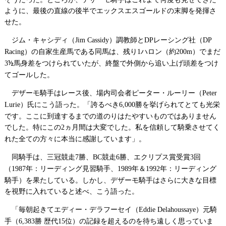
ように、最後の直線の後半でエックスエスゴールドの末脚を発揮さ
せた。
ジム・キャシディ（
）調教師と
レーシング社（
Jim Cassidy
DP
DP
）の自家生産馬である同馬は、残り
ハロン（約
）でまだ
Racing
1
200m
½
馬身差をつけられていたが、終盤で外側から追い上げ頭差をつけ
3
てゴールした。
デザーモ騎手はレース後、場内司会者ピーター・ルーリー（
Peter
）氏にこう語った。「誇るべき
勝を挙げられてとても光栄
Lurie
6,000
です。ここに到達するまでの道のりはたやすいものではありません
でした。特にこの
ヵ月間は大変でした。私を信頼して騎乗させてく
2
れた全ての方々に本当に感謝しています」。
同騎手は、三冠競走
勝、
競走
勝、エクリプス賞受賞
回
7
BC
6
3
（
年：リーディング見習騎手、
年＆
年：リーディング
1987
1989
1992
騎手）を果たしている。しかし、デザーモ騎手はさらに大きな目標
を視野に入れていると述べ、こう語った。
「毎朝起きてエディー・デラフーセイ（
）元騎
Eddie Delahoussaye
手（
勝
歴代
位）の記録を超えるのを待ち遠しく思っていま
6,383
15