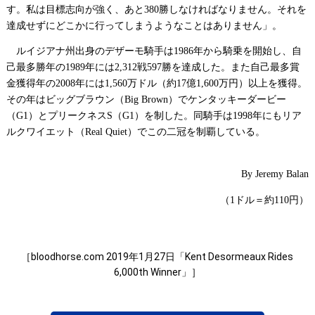
す。私は目標志向が強く、あと
勝しなければなりません。それを
380
達成せずにどこかに行ってしまうようなことはありません」。
ルイジアナ州出身のデザーモ騎手は
年から騎乗を開始し、自
1986
己最多勝年の
年には
戦
勝を達成した。また自己最多賞
1989
2,312
597
金獲得年の
年には
万ドル（約
億
万円）以上を獲得。
2008
1,560
17
1,600
その年はビッグブラウン（
）でケンタッキーダービー
Big Brown
（
）とプリークネス
（
）を制した。同騎手は
年にもリア
G1
S
G1
1998
ルクワイエット（
）でこの二冠を制覇している。
Real Quiet
By Jeremy Balan
（
ドル＝約
円）
1
110
［
bloodhorse.com 2019
年
1
月
27
日「
Kent Desormeaux Rides
6,000th Winner
」］