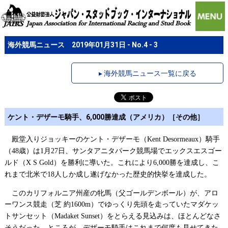
海外競馬ニュース 2019年01月31日 - No.4 - 3
▸ 海外競馬ニュース一覧に戻る
ケント・デザーモ騎手、6,000勝達成（アメリカ）［その他］
殿堂入りジョッキーのケント・デザーモ（
）騎手
Kent Desormeaux
（
歳）は
月
日、サンタアニタパーク競馬場でエックスエスゴー
48
1
27
ルド（
）を勝利に導いた。これにより
勝を達成し、こ
X S Gold
6,000
れまで北米で
人しか成し遂げなかった歴史的快挙を達成した。
18
このカリフォルニア州産の牝馬（父ゴールデンボール）が、アロ
ーワンス競走（芝
約
）でゆっくり先頭を走っていたマダケッ
1600m
トサンセット（
）をとらえる見込みは、ほとんどなさ
Madaket Sunset
そうだった。ところが、デザーモ騎手はこれまで何度も見せてきた