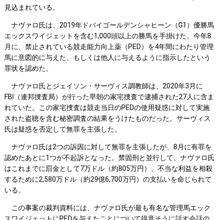
見込まれている。
ナヴァロ氏は、2019年ドバイゴールデンシャヒーン（G1）優勝馬
エックスワイジェットを含む1,000頭以上の勝馬を手掛けた。今年8
月に、禁止されている競走能力向上薬（PED）を4年間にわたり管理
馬に意図的に与えた、もしくは他人に与えるように指示したという
罪状を認めた。
ナヴァロ氏とジェイソン・サーヴィス調教師は、2020年3月に
FBI（連邦捜査局）が行った早朝の家宅捜査で逮捕された27人に含ま
れていた。この家宅捜査は競走当日のPEDの使用疑惑に対して実施
された盗聴を含む秘密調査の結果をうけたものだった。サーヴィス
氏は疑惑を否定して無罪を主張した。
ナヴァロ氏は2つの訴因に対して無罪を主張したが、8月に有罪を
認めたあとに1つが不起訴となった。禁固刑と並行して、ナヴァロ氏
はこれまでに罰金として7万ドル（約805万円）、不当な利益を相殺
するために2,580万ドル（約29億6,700万円）の支払いを命じられて
いる。
この事案の裁判資料には、ナヴァロ氏が最も有名な管理馬エック
スワイジェットにPEDを与えたことについて得意そうに話す会話の