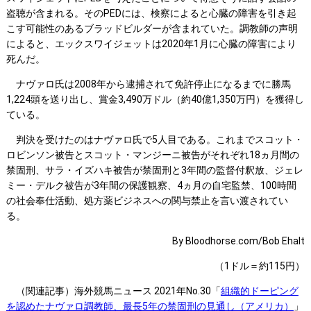
盗聴が含まれる。そのPEDには、検察によると心臓の障害を引き起
こす可能性のあるブラッドビルダーが含まれていた。調教師の声明
によると、エックスワイジェットは2020年1月に心臓の障害により
死んだ。
ナヴァロ氏は2008年から逮捕されて免許停止になるまでに勝馬
1,224頭を送り出し、賞金3,490万ドル（約40億1,350万円）を獲得し
ている。
判決を受けたのはナヴァロ氏で5人目である。これまでスコット・
ロビンソン被告とスコット・マンジーニ被告がそれぞれ18ヵ月間の
禁固刑、サラ・イズハキ被告が禁固刑と3年間の監督付釈放、ジェレ
ミー・デルク被告が3年間の保護観察、4ヵ月の自宅監禁、100時間
の社会奉仕活動、処方薬ビジネスへの関与禁止を言い渡されてい
る。
By Bloodhorse.com/Bob Ehalt
（1ドル＝約115円）
（関連記事）海外競馬ニュース 2021年No.30「
組織的ドーピング
を認めたナヴァロ調教師、最長5年の禁固刑の見通し（アメリカ）
」