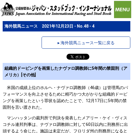
海外競馬ニュース 2021年12月23日 - No.48 - 4
▸ 海外競馬ニュース一覧に戻る
組織的ドーピングを画策したナヴァロ調教師に5年間の禁固刑（ア
メリカ）[その他]
米国の成績上位のホルヘ・ナヴァロ調教師（46歳）は管理馬のパ
フォーマンスを向上させるために精巧かつ大がかりな組織的ドーピ
ングを画策したという罪状を認めたことで、12月17日に5年間の禁
固刑を言い渡された。
マンハッタンの裁判所で判決を発表したメアリー・ケイ・ヴィス
コチル連邦判事は、ナヴァロ調教師に対して60日以内に刑務所に出
頭するよう命じた。施設は未定だが、フロリダ州の刑務所になると