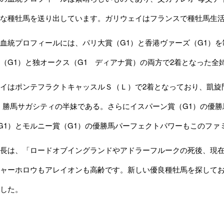
な種牡馬を送り出しています。ガリウェイはフランスで種牡馬生
統プロフィールには、パリ大賞（G1）と香港ヴァーズ（G1）を
（G1）と独オークス（G1 ディアナ賞）の両方で2着となった全
イはポンテフラクトキャッスルＳ（Ｌ）で2着となっており、凱旋
）勝馬サガシティの半妹である。さらにイスパーン賞（G1）の優
G1）とモルニー賞（G1）の優勝馬パーフェクトパワーもこのファ
長は、「ロードオブイングランドやアドラーフルークの死後、現在
ャーホロウもアレイオンも高齢です。新しい優良種牡馬を探して
した。