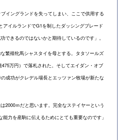
オブイングランドを失ってしまい、ここで供用する
とアイルランドでG1を制したダッシングブレード
成功できるのではないかと期待しているのです」。
な繁殖牝馬シャスタイを母とする。タタソールズ
億475万円）で落札された。そしてエイダン・オブ
時の成功がクレデル場長とエッツァン牧場が新たな
2000ｍだと思います。完全なステイヤーという
な能力を産駒に伝えるためにとても重要なのです」