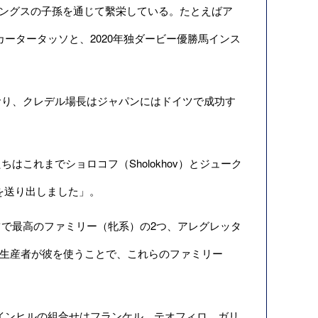
ングスの子孫を通じて繫栄している。たとえばア
ータータッソと、2020年独ダービー優勝馬インス
り、クレデル場長はジャパンにはドイツで成功す
これまでショロコフ（Sholokhov）とジューク
馬を送り出しました」。
で最高のファミリー（牝系）の2つ、アレグレッタ
め多くの生産者が彼を使うことで、これらのファミリー
インヒルの組合せはフランケル、テオフィロ、ガリ