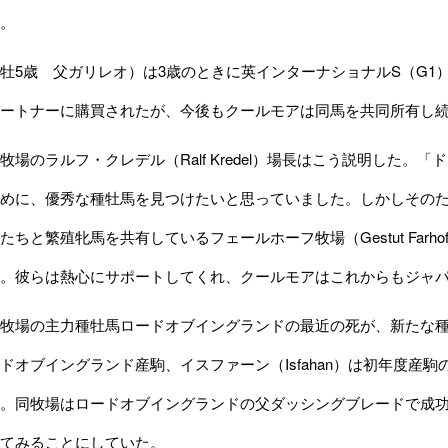
。
5歳 父ガリレオ）は3歳のときに英インターナショナルS（G1
ートナーに購買されたが、今後もクールモアは同馬を共同所有し
場のラルフ・クレデル（Ralf Kredel）場長はこう説明した。
めに、優秀な種牡馬を見つけたいと思っていました。しかしその
ちと繁殖牝馬を共有しているフェールホーフ牧場（Gestut Farhof）とマ
た。彼らは熱心にサポートしてくれ、クールモアはこれからもジャ
牧場の主力種牡馬ロードオブイングランドの最近の死が、新たな種
ドオブイングランド産駒、イスファーン（Isfahan）は初年度産
。同牧場はロードオブイングランドの父ダッシングブレードで成
てみることにしていた。