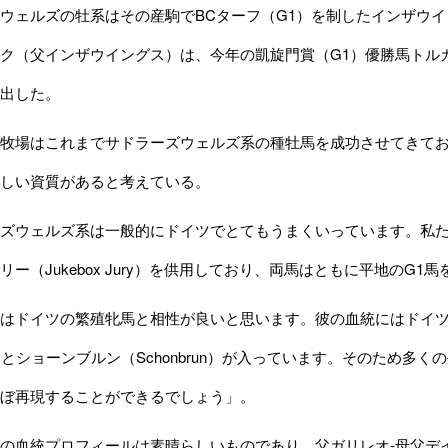
ェルズの牡系はその産駒でBCターフ（G1）を制したインザウイ
ク（父インザウイングス）は、今年の凱旋門賞（G1）優勝馬トルカ
出した。
牧場はこれまでサドラーズウェルズ系の種牡馬を成功させてきてお
しい資質があると考えている。
ウェルズ系は一般的にドイツでとてもうまくいっています。私たちは
リー（Jukebox Jury）を供用しており、両馬はともに平地のG1
はドイツの繁殖牝馬と相性が良いと思います。彼の血統にはドイツ
etta）とショーンブルン（Schonbrun）が入っています。そのた
ぼ再現することができるでしょう」。
の血統プロフィールは素晴らしいものであり、父ガリレオ-母父デ