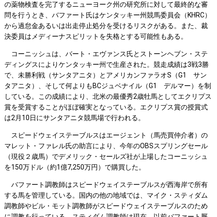
の薬物検査を完了するニューヨーク州の研究所に対して最終的な審
問を行うとき、バファート氏はケンタッキー州競馬委員会（KHRC）
から過怠金あるいは出走停止処分を受けるリスクがある。また、裁
決委員はメディーナスピリットを失格とする可能性もある。
コーニッシュは、バート・エヴァンス氏とストーンヘブン・ステ
ディングスによりケンタッキー州で生産された。競走成績は3戦3勝
で、未勝利戦（サンタアニタ）とアメリカンファラオS（G1 サン
タアニタ）、そして何よりもBCジュベナイル（G1 デルマー）を制
している。この成績により、北米の最優秀2歳牡馬としてエクリプス
賞を受賞することがほぼ確実となっている。エクリプス賞の授賞式
は2月10日にサンタアニタ競馬場で行われる。
スピードウェイステーブルスはエージェント（馬売買仲介者）の
マレット・ファレル氏の助言により、今年のOBSスプリングセール
（現役２歳馬）でデメリック・セールズ社が上場したコーニッシュ
を150万ドル（約1億7,250万円）で購買した。
バファート調教師はスピードウェイステーブルスが西海岸で所有
する馬を管理している。国内の他の地域では、マイク・スティダム
調教師やビル・モット調教師がスピードウェイステーブルスのため
に調教を行っている。スティダム調教師は現在、以前バファート厩