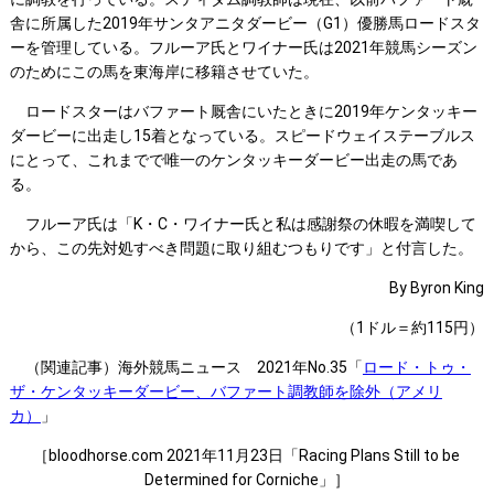
舎に所属した2019年サンタアニタダービー（G1）優勝馬ロードスタ
ーを管理している。フルーア氏とワイナー氏は2021年競馬シーズン
のためにこの馬を東海岸に移籍させていた。
ロードスターはバファート厩舎にいたときに2019年ケンタッキー
ダービーに出走し15着となっている。スピードウェイステーブルス
にとって、これまでで唯一のケンタッキーダービー出走の馬であ
る。
フルーア氏は「K・C・ワイナー氏と私は感謝祭の休暇を満喫して
から、この先対処すべき問題に取り組むつもりです」と付言した。
By Byron King
（1ドル＝約115円）
（関連記事）海外競馬ニュース 2021年No.35「
ロード・トゥ・
ザ・ケンタッキーダービー、バファート調教師を除外（アメリ
カ）
」
［bloodhorse.com 2021年11月23日「Racing Plans Still to be
Determined for Corniche」］