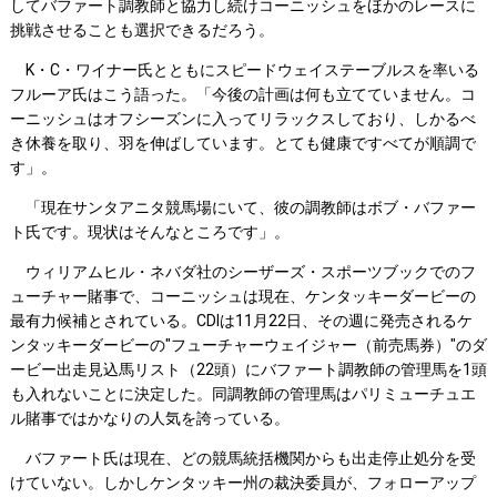
してバファート調教師と協力し続けコーニッシュをほかのレースに
挑戦させることも選択できるだろう。
K・C・ワイナー氏とともにスピードウェイステーブルスを率いる
フルーア氏はこう語った。「今後の計画は何も立てていません。コ
ーニッシュはオフシーズンに入ってリラックスしており、しかるべ
き休養を取り、羽を伸ばしています。とても健康ですべてが順調で
す」。
「現在サンタアニタ競馬場にいて、彼の調教師はボブ・バファー
ト氏です。現状はそんなところです」。
ウィリアムヒル・ネバダ社のシーザーズ・スポーツブックでのフ
ューチャー賭事で、コーニッシュは現在、ケンタッキーダービーの
最有力候補とされている。CDIは11月22日、その週に発売されるケ
ンタッキーダービーの"フューチャーウェイジャー（前売馬券）"のダ
ービー出走見込馬リスト（22頭）にバファート調教師の管理馬を1頭
も入れないことに決定した。同調教師の管理馬はパリミューチュエ
ル賭事ではかなりの人気を誇っている。
バファート氏は現在、どの競馬統括機関からも出走停止処分を受
けていない。しかしケンタッキー州の裁決委員が、フォローアップ