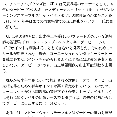
い。チャーチルダウンズ社（CDI）は同競馬場のオーナーとして、今
年のダービーで1位入線したメディーナスピリット（馬主：ゼダンレ
ーシングステーブルス）からベタメタゾンの陽性反応が出たことを
うけ、2023年半ばまでの同競馬場での出走停止をバファート氏に言
い渡した。
CDIはその後9月に、出走停止を受けたバファート氏のような調教
師の管理馬は"ロード・トゥ・ザ・ケンタッキーダービー・シリー
ズ"でポイントを獲得することもできないと発表した。そのためこの
ルールが変更されない場合、コーニッシュがケンタッキーダービー
参戦に必要なポイントをためられるようにするには調教師を変える
しかない。ダービーはいつも、出走希望頭数が出走可能頭数を上回
る。
晩冬から来年早春にかけて施行される対象レースで、ダービー出
走権を得るための付与ポイントが高く設定されている。そのため、
コーニッシュが別の調教師の管理下で冬か春にトップレベルもしく
はそれに次ぐレベルの対象レースで１勝すれば、過去の傾向からし
てダービーに出走するには十分だろう。
あるいは、スピードウェイステーブルスはダービーの魅力を無視